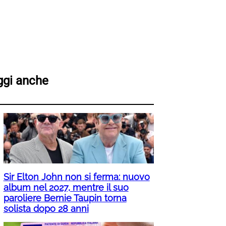
ggi anche
Sir Elton John non si ferma: nuovo
album nel 2027, mentre il suo
paroliere Bernie Taupin torna
solista dopo 28 anni