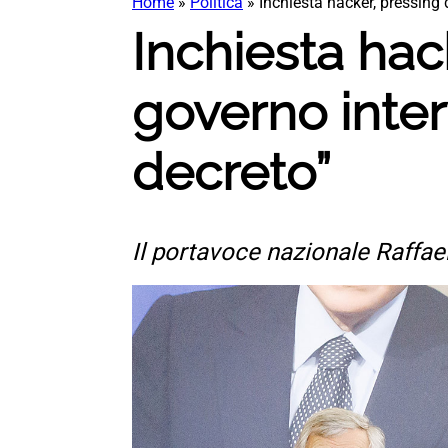
Home
»
Politica
»
Inchiesta hacker, pressing d
Inchiesta hack
governo inter
decreto”
Il portavoce nazionale Raffaele