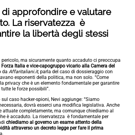
di approfondire e valutare
o. La riservatezza è
ire la libertà degli stessi
in pericolo, ma sicuramente quanto accaduto ci preoccupa
 Forza Italia e vice-capogruppo vicario alla Camera del
to da
Affaritaliani.it
, parla del caso di dossieraggio con
rdavano esponenti della politica, ma non solo. “Come
lla privacy che è un elemento fondamentale per garantire
tutte le forze possibili”.
 sul caso hacker-spioni, Nevi aggiunge: “Siamo
 necessaria, dovrà esserci una modifica legislativa. Anche
e e attuate completamente, ma comunque chiediamo al
 che è accaduto. La riservatezza è fondamentale per
indi
chiediamo al governo un esame attento della
dità attraverso un decreto legge per fare il prima
a.