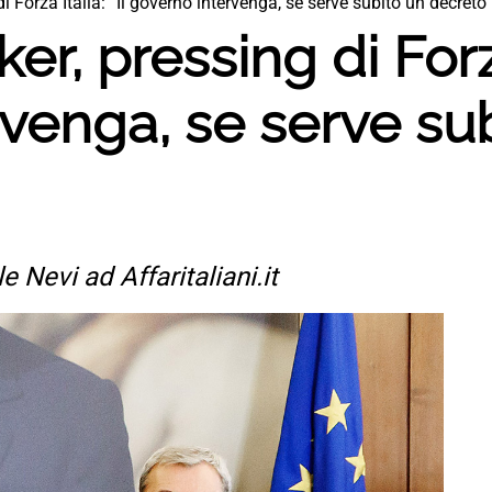
i Forza Italia: “Il governo intervenga, se serve subito un decreto”
er, pressing di Forza 
venga, se serve su
 Nevi ad Affaritaliani.it