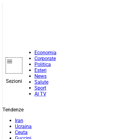
Vai
al
contenuto
Economia
Corporate
Politica
Esteri
News
Sezioni
Salute
Sport
AI TV
Tendenze
Iran
Ucraina
Ceuta
Guccini