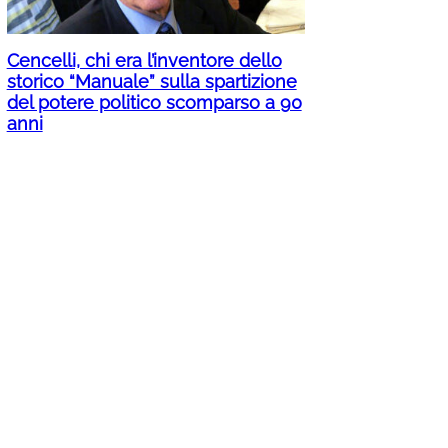
Cencelli, chi era l’inventore dello
storico “Manuale” sulla spartizione
del potere politico scomparso a 90
anni