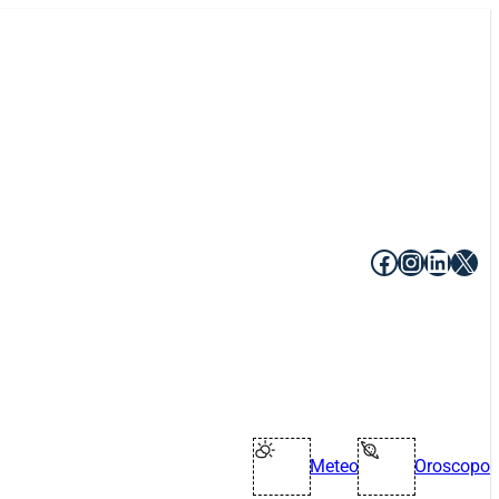
Facebook
Instagr
Linke
X
Meteo
Oroscopo