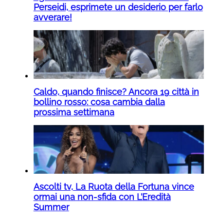
Perseidi, esprimete un desiderio per farlo
avverare!
Caldo, quando finisce? Ancora 19 città in
bollino rosso: cosa cambia dalla
prossima settimana
Ascolti tv, La Ruota della Fortuna vince
ormai una non-sfida con L’Eredità
Summer