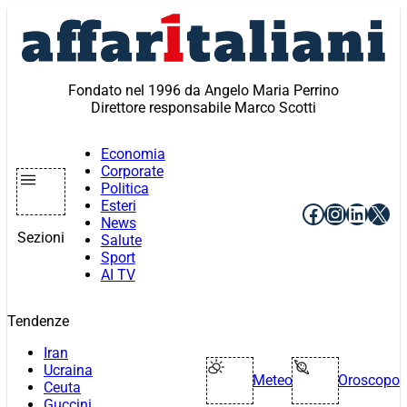
Vai
al
contenuto
Fondato nel 1996 da Angelo Maria Perrino
Direttore responsabile Marco Scotti
Economia
Corporate
Politica
Esteri
Facebook
Instagr
Linke
X
News
Sezioni
Salute
Sport
AI TV
Tendenze
Iran
Ucraina
Meteo
Oroscopo
Ceuta
Guccini