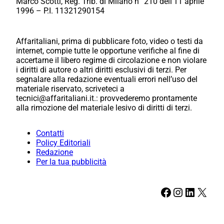
Marco Scotti, Reg. Trib. di Milano n° 210 dell’11 aprile
1996 – P.I. 11321290154
Affaritaliani, prima di pubblicare foto, video o testi da
internet, compie tutte le opportune verifiche al fine di
accertarne il libero regime di circolazione e non violare
i diritti di autore o altri diritti esclusivi di terzi. Per
segnalare alla redazione eventuali errori nell’uso del
materiale riservato, scriveteci a
tecnici@affaritaliani.it.: provvederemo prontamente
alla rimozione del materiale lesivo di diritti di terzi.
Contatti
Policy Editoriali
Redazione
Per la tua pubblicità
Facebook
Instagram
LinkedIn
X