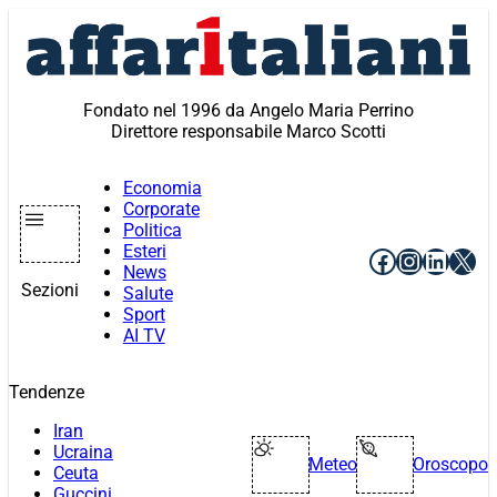
Vai
al
contenuto
Fondato nel 1996 da Angelo Maria Perrino
Direttore responsabile Marco Scotti
Economia
Corporate
Politica
Esteri
Facebook
Instagr
Linke
X
News
Sezioni
Salute
Sport
AI TV
Tendenze
Iran
Ucraina
Meteo
Oroscopo
Ceuta
Guccini