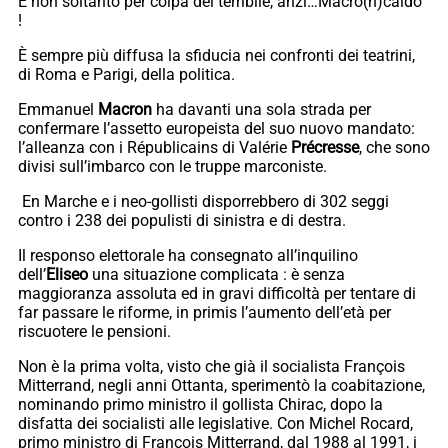
E non soltanto per colpa del terribile, anzi…Macro(n)caldo
!
È sempre più diffusa la sfiducia nei confronti dei teatrini,
di Roma e Parigi, della politica.
Emmanuel
Macron
ha davanti una sola strada per
confermare l’assetto europeista del suo nuovo mandato:
l’alleanza con i Républicains di Valérie
Précresse
, che sono
divisi sull’imbarco con le truppe marconiste.
En Marche e i neo-gollisti disporrebbero di 302 seggi
contro i 238 dei populisti di sinistra e di destra.
Il responso elettorale ha consegnato all’inquilino
dell’
Eliseo
una situazione complicata : è senza
maggioranza assoluta ed in gravi difficoltà per tentare di
far passare le riforme, in primis l’aumento dell’età per
riscuotere le pensioni.
Non è la prima volta, visto che già il socialista François
Mitterrand, negli anni Ottanta, sperimentò la coabitazione,
nominando primo ministro il gollista Chirac, dopo la
disfatta dei socialisti alle legislative. Con Michel Rocard,
primo ministro di François Mitterrand, dal 1988 al 1991, i