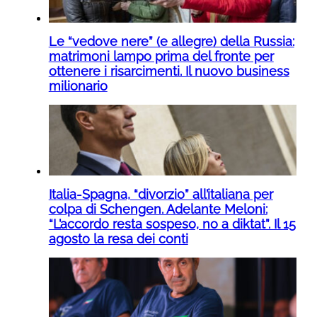
Le “vedove nere” (e allegre) della Russia:
matrimoni lampo prima del fronte per
ottenere i risarcimenti. Il nuovo business
milionario
Italia-Spagna, “divorzio” all’italiana per
colpa di Schengen. Adelante Meloni:
“L’accordo resta sospeso, no a diktat”. Il 15
agosto la resa dei conti