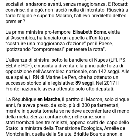
socialisti andarono avanti, senza maggioranza. E Rocard:
convinse, dialogò, non lasciò nulla di intentato. Riuscirà a
farlo l’algido è superbo Macron, l’allievo prediletto dell’ex
premier ?
La prima ministra pro-tempore,
Elisabeth Borne
, eletta
all’Assemblea, ha lanciato un appello all’unità per
“costruire una maggioranza d’azione” per il Paese,
ipotizzando “compromessi” per tenere la rotta”.
L’alleanza di sinistra, sotto la bandiera di Nupes (LFI, PS,
EELV e PCF), è riuscita a diventare la principale forza di
opposizione nell’Assemblea nazionale, con 142 seggi. Alle
sue spalle, il RN di Marine Le Pen, che ha ottenuto un
successo storico alle legislative:
89 seggi
. Nel 2017 il
Fronte nazionale aveva ottenuto solo otto deputati.
La République
en Marche
, il partito di Macron, solo cinque
anni, fa aveva preso, da solo, più di 300 parlamentari,
mentre in questa tornata se ne deve accontentare di meno
della metà. Senza contare che, nelle urne, sono
stati trombati ben tre ministri, appena scelti del capo dello
Stato: la ministra della Transizione Ecologica, Amélie de
Montchalin, quella della Salute, Brigitte Bourguignon, e