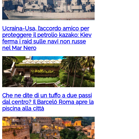
Ucraina-Usa, l’accordo amico per
proteggere il petrolio kazako: Kiev
ferma i raid sulle navi non russe
nel Mar Nero
Che ne dite di un tuffo a due passi
dal centro? Il Barceló Roma apre la
piscina alla città