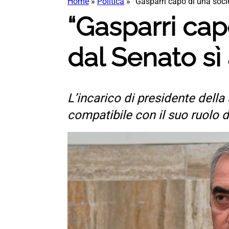
Home
»
Politica
»
“Gasparri capo di una socie
“Gasparri cap
dal Senato sì
L’incarico di presidente della
compatibile con il suo ruolo 