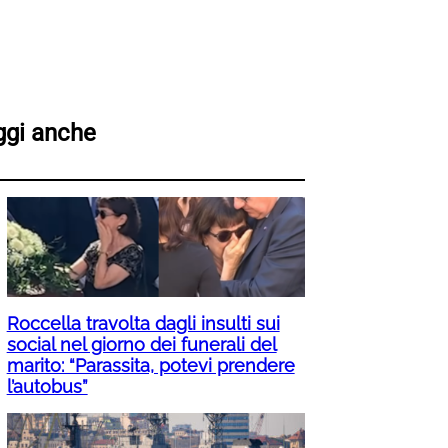
ggi anche
Roccella travolta dagli insulti sui
social nel giorno dei funerali del
marito: “Parassita, potevi prendere
l’autobus”