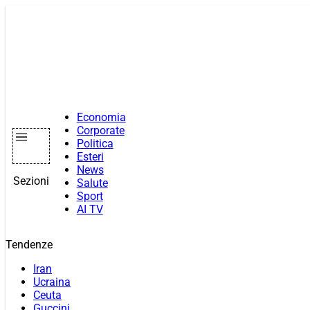
Vai
al
contenuto
Economia
Corporate
Politica
Esteri
News
Sezioni
Salute
Sport
AI TV
Tendenze
Iran
Ucraina
Ceuta
Guccini