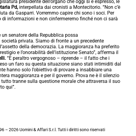
gislatura presidente dell’organo che oggi si è espresso, le
etaria Pd,
interpellata dai cronisti a Montecitorio. “Non c’è
duta da Gasparri. Vorremmo capire chi sono i soci. Per
di informazioni e non cinfermeremo finché non ci sarà
e un senatore della Repubblica possa
società privata. Siamo di fronte a un precedente
er l’assetto della democrazia. La maggioranza ha preferito
stigio e l’onorabilità dell’istituzione Senato”, afferma il
li.
“È peraltro vergognoso – riprende – il fatto che i
o un faro su questa situazione siano stati intimiditi dal
e hanno solo l’obiettivo di provare a insabbiare una
ntera maggioranza e per il governo. Prova ne è il silenzio
 tutto tranne sulla questione morale che attraversa il suo
to qui”.
6 – 2026 Uomini & Affari S.r.l. Tutti i diritti sono riservati