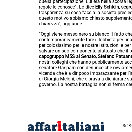
quella partecipazione. Lui era nella scorsa le
regole le conosce”. Lo dice
Elly Schlein, segr
trasparenza su cosa faccia la società presie
questo motivo abbiamo chiesto supplemento 
chiarezza”, aggiunge.
“Oggi viene messo nero su bianco il fatto ch
contemporaneamente fare il lobbista per una 
pericolosissimo per le nostre istituzioni e p
salvare un suo componente piuttosto che il pre
capogruppo M5S al Senato, Stefano Patuanel
nostri colleghi che hanno pubblicamente acces
senatore Gasparri con denunce che ovviament
vicenda che è a dir poco imbarazzante per l’i
di Giorgia Meloni, che è brava a dichiarare su
governo. La nostra battaglia non si ferma cer
© 199