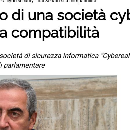
tà cybersecurity”: dal Senato sì a compatibilità
o di una società cy
 a compatibilità
 società di sicurezza informatica “Cybereal
di parlamentare