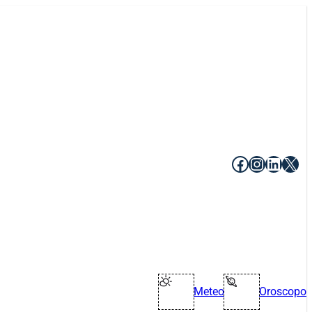
Facebook
Instagr
Linke
X
Meteo
Oroscopo