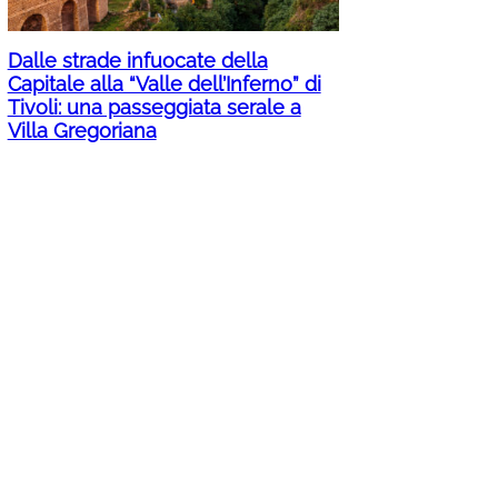
Dalle strade infuocate della
Capitale alla “Valle dell’Inferno” di
Tivoli: una passeggiata serale a
Villa Gregoriana