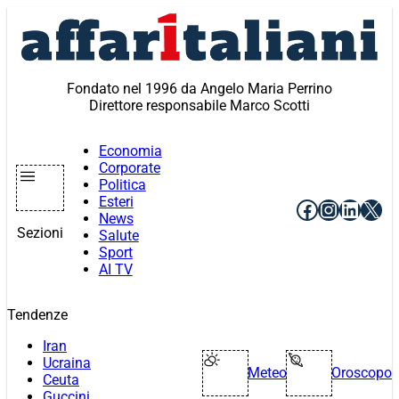
Vai
al
contenuto
Fondato nel 1996 da Angelo Maria Perrino
Direttore responsabile Marco Scotti
Economia
Corporate
Politica
Esteri
Facebook
Instagr
Linke
X
News
Sezioni
Salute
Sport
AI TV
Tendenze
Iran
Ucraina
Meteo
Oroscopo
Ceuta
Guccini