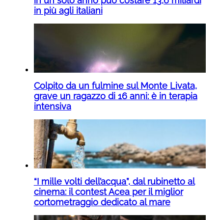
in un solo anno può costare 13,6 miliardi
in più agli italiani
Colpito da un fulmine sul Monte Livata,
grave un ragazzo di 16 anni: è in terapia
intensiva
“I mille volti dell’acqua”, dal rubinetto al
cinema: il contest Acea per il miglior
cortometraggio dedicato al mare