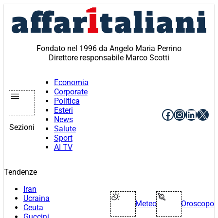
Vai
al
contenuto
Fondato nel 1996 da Angelo Maria Perrino
Direttore responsabile Marco Scotti
Economia
Corporate
Politica
Esteri
Facebook
Instagr
Linke
X
News
Sezioni
Salute
Sport
AI TV
Tendenze
Iran
Ucraina
Meteo
Oroscopo
Ceuta
Guccini