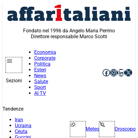
Vai
al
contenuto
Fondato nel 1996 da Angelo Maria Perrino
Direttore responsabile Marco Scotti
Economia
Corporate
Politica
Esteri
Facebook
Instagr
Linke
X
News
Sezioni
Salute
Sport
AI TV
Tendenze
Iran
Ucraina
Meteo
Oroscopo
Ceuta
Guccini