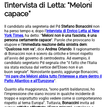
l’intervista di Letta: “Meloni
capace”
Il candidato alla segreteria del Pd
Stefano Bonaccini
non
ha perso tempo e, dopo l’
intervista di Enrico Letta al New
York Times
, ha detto: “
Meloni non è una fascista
,
è una
persona certamente capace
“. Parole che provocano lo
stupore e l’
immediata reazione della sinistra dem
:
“
Qualcosa non va
“, dice
Andrea Orlando
. Il ragionamento
di Bonaccini non è scevro da critiche e timori rispetto
all’avvio del governo di centrodestra. Ad esempio, il
candidato segretario Pd segnala che “il fatto che l’Italia
sia stata esclusa dal vertice del’Eliseo non è un
buon segnale”. Nonostante questo, aggiunge Bonaccini,
“
mi pare che Meloni abbia
tutto l’interesse a stare dentro il
Patto Atlantico e all’Eurozona
“.
Quanto alla maggioranza, “sono partiti baldanzosi, ho
l’impressione che siano incorsi in qualche incidente di
troppo e soprattutto voglio vedere come si comporteranno
rispetto al tema Europa”. Tuttavia,
Bonaccini
invita ad