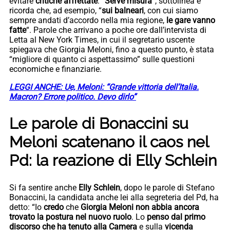
evitare
critiche affrettate
: “
Serve misura
“, sottolinea e
ricorda che, ad esempio, “
sui balneari
, con cui siamo
sempre andati d’accordo nella mia regione,
le gare vanno
fatte
“. Parole che arrivano a poche ore dall’intervista di
Letta al New York Times, in cui il segretario uscente
spiegava che Giorgia Meloni, fino a questo punto, è stata
“migliore di quanto ci aspettassimo” sulle questioni
economiche e finanziarie.
LEGGI ANCHE: Ue, Meloni: “Grande vittoria dell’Italia.
Macron? Errore politico. Devo dirlo”
Le parole di Bonaccini su
Meloni scatenano il caos nel
Pd: la reazione di Elly Schlein
Si fa sentire anche
Elly Schlein
, dopo le parole di Stefano
Bonaccini, la candidata anche lei alla segreteria del Pd, ha
detto: “Io
credo
che
Giorgia Meloni non abbia ancora
trovato la postura nel nuovo ruolo
. Lo
penso dal primo
discorso che ha tenuto alla Camera
e sulla
vicenda