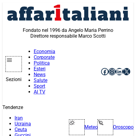
Vai
al
contenuto
Fondato nel 1996 da Angelo Maria Perrino
Direttore responsabile Marco Scotti
Economia
Corporate
Politica
Esteri
Facebook
Instagr
Linke
X
News
Sezioni
Salute
Sport
AI TV
Tendenze
Iran
Ucraina
Meteo
Oroscopo
Ceuta
Guccini