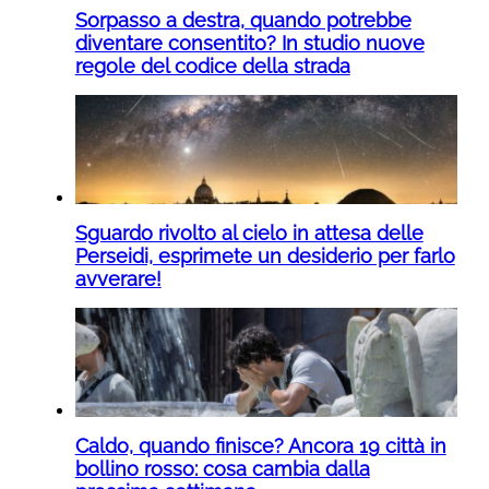
Sorpasso a destra, quando potrebbe
diventare consentito? In studio nuove
regole del codice della strada
Sguardo rivolto al cielo in attesa delle
Perseidi, esprimete un desiderio per farlo
avverare!
Caldo, quando finisce? Ancora 19 città in
bollino rosso: cosa cambia dalla