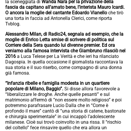
la sceneggiata di
Wanda Nara per la privazione della
fascia da capitano all’amato bene, l’interista Mauro Icardi.
O ancora la moglie del cantante Edoardo Vianello
che tirò
una torta in faccia ad Antonella Clerici, come riporta
Tvblog.
Alessandro Milan, di Radio24, segnala ad esempio, che la
moglie di Enrico Letta smise di scrivere di politica sul
Corriere della Sera quando lui divenne premier. Ed ora
veniamo alla famosa intervista che Giambruno rilasciò nel
2016
a Luca Telese per La Verità e che ieri ha rilanciato
Dagospia. In quella occasione il giornalista raccontava la
sua storia e il suo riserbo, come compagno di una donna
già famosa.
“Infanzia ribelle e famiglia modesta in un quartiere
popolare di Milano, Baggio”.
Si disse allora favorevole a
“liberalizzare le droghe. Anche quelle pesanti” e sul
matrimonio affermò di “non essere molto religioso” e poi
potremmo parafrasare Lucio Dalla che in “Come è
profondo il mare” cantò di “una storia di catene, bastonate
e chirurgia sperimentale” in cui incappò l’adolescente
milanese. Cioè sui trovò coinvolto in una rissa. Il “rischio
del coltello” fece rinsavire quello che era allora un