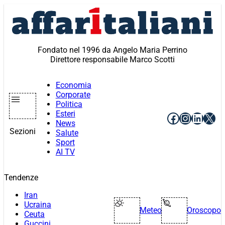
Vai
al
contenuto
Fondato nel 1996 da Angelo Maria Perrino
Direttore responsabile Marco Scotti
Economia
Corporate
Politica
Esteri
Facebook
Instagr
Linke
X
News
Sezioni
Salute
Sport
AI TV
Tendenze
Iran
Ucraina
Meteo
Oroscopo
Ceuta
Guccini