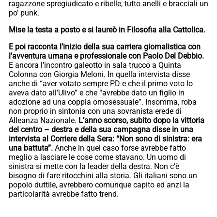
ragazzone spregiudicato e ribelle, tutto anelli e bracciali un
po’ punk.
Mise la testa a posto e si laureò in Filosofia alla Cattolica.
E poi racconta l’inizio della sua carriera giornalistica con
l’avventura umana e professionale con Paolo Del Debbio.
E ancora l’incontro galeotto in sala trucco a Quinta
Colonna con Giorgia Meloni. In quella intervista disse
anche di “aver votato sempre PD e che il primo voto lo
aveva dato all’Ulivo” e che “avrebbe dato un figlio in
adozione ad una coppia omosessuale”. Insomma, roba
non proprio in sintonia con una sovranista erede di
Alleanza Nazionale.
L’anno scorso, subito dopo la vittoria
del centro – destra e della sua campagna disse in una
intervista al Corriere della Sera: “Non sono di sinistra: era
una battuta”.
Anche in quel caso forse avrebbe fatto
meglio a lasciare le cose come stavano. Un uomo di
sinistra si mette con la leader della destra. Non c’è
bisogno di fare ritocchini alla storia. Gli italiani sono un
popolo duttile, avrebbero comunque capito ed anzi la
particolarità avrebbe fatto trend.