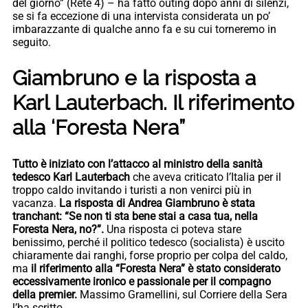
del giorno” (Rete 4) – ha fatto outing dopo anni di silenzi,
se si fa eccezione di una intervista considerata un po’
imbarazzante di qualche anno fa e su cui torneremo in
seguito.
Giambruno e la risposta a
Karl Lauterbach. Il riferimento
alla ‘Foresta Nera”
Tutto è iniziato con l’attacco al ministro della sanità
tedesco Karl Lauterbach
che aveva criticato l’Italia per il
troppo caldo invitando i turisti a non venirci più in
vacanza.
La risposta di Andrea Giambruno è stata
tranchant: “Se non ti sta bene stai a casa tua, nella
Foresta Nera, no?”.
Una risposta ci poteva stare
benissimo, perché il politico tedesco (socialista) è uscito
chiaramente dai ranghi, forse proprio per colpa del caldo,
ma
il riferimento alla “Foresta Nera” è stato considerato
eccessivamente ironico e passionale per il compagno
della premier.
Massimo Gramellini, sul Corriere della Sera
l’ha scritto.