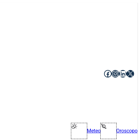
Facebook
Instagr
Linke
X
Meteo
Oroscopo