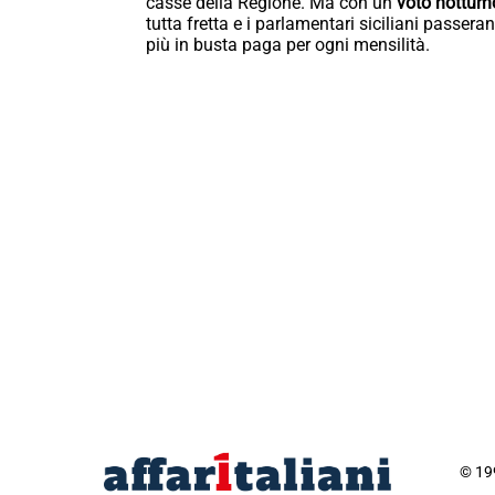
casse della Regione. Ma con un
voto notturn
tutta fretta e i parlamentari siciliani passera
più in busta paga per ogni mensilità.
© 199