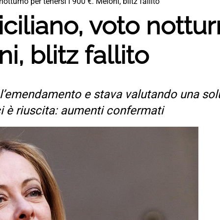
otturno per tenersi i 900 €. Meloni, blitz fallito
ciliano, voto nottur
, blitz fallito
 l’emendamento e stava valutando una solu
i è riuscita: aumenti confermati