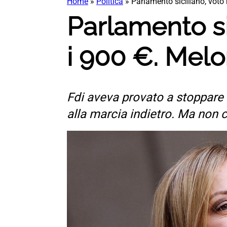
Home
»
Politica
»
Parlamento siciliano, voto n
Parlamento si
i 900 €. Meloni
Fdi aveva provato a stoppare
alla marcia indietro. Ma non c