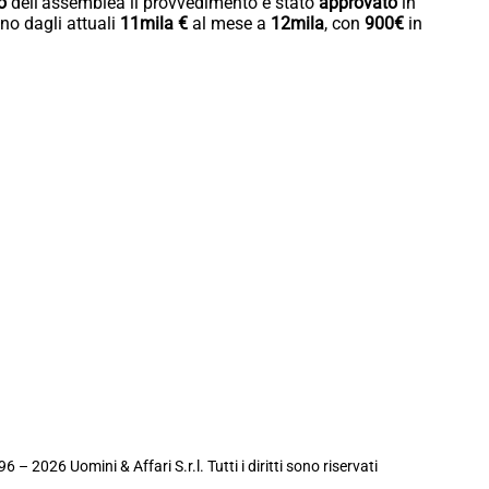
o
dell’assemblea il provvedimento è stato
approvato
in
nno dagli attuali
11mila €
al mese a
12mila
, con
900€
in
6 – 2026 Uomini & Affari S.r.l. Tutti i diritti sono riservati