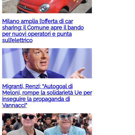
Milano amplia l’offerta di car
sharing: il Comune apre il bando
per nuovi operatori e punta
sull’elettrico
Migranti, Renzi; “Autogoal di
Meloni, rompe la solidarietà Ue per
inseguire la propaganda di
Vannacci”