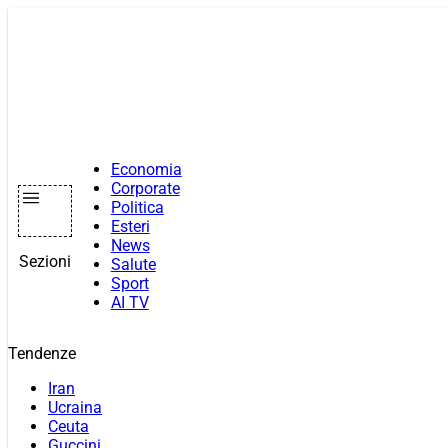
Vai
al
contenuto
Economia
Corporate
Politica
Esteri
News
Sezioni
Salute
Sport
AI TV
Tendenze
Iran
Ucraina
Ceuta
Guccini