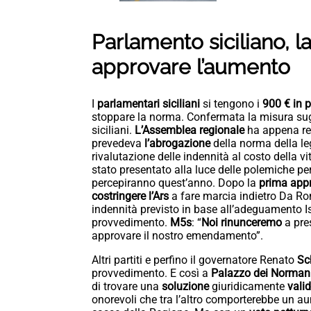
Parlamento siciliano, l
approvare l’aumento
I
parlamentari siciliani
si tengono i
900 € in 
stoppare la norma. Confermata la misura su
siciliani.
L’Assemblea regionale
ha appena re
prevedeva
l’abrogazione
della norma della l
rivalutazione delle indennità al costo della 
stato presentato alla luce delle polemiche per
percepiranno quest’anno. Dopo la
prima app
costringere l’Ars
a fare marcia indietro Da Ro
indennità previsto in base all’adeguamento Ist
provvedimento.
M5s
: “
Noi rinunceremo
a pre
approvare il nostro emendamento”.
Altri partiti e perfino il governatore Renato
Sc
provvedimento. E così a
Palazzo dei Norman
di trovare una
soluzione
giuridicamente
vali
onorevoli che tra l’altro comporterebbe un 