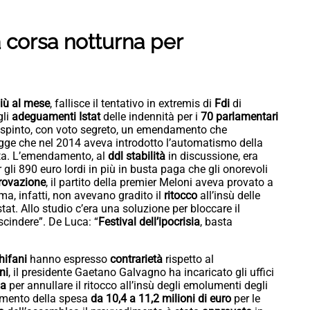
a corsa notturna per
più al mese
, fallisce il tentativo in extremis di
Fdi
di
gli
adeguamenti Istat
delle indennità per i
70 parlamentari
spinto, con voto segreto, un emendamento che
egge che nel 2014 aveva introdotto l’automatismo della
vita. L’emendamento, al
ddl stabilità
in discussione, era
 gli 890 euro lordi in più in busta paga che gli onorevoli
rovazione
, il partito della premier Meloni aveva provato a
ma, infatti, non avevano gradito il
ritocco
all’insù delle
at. Allo studio c’era una soluzione per bloccare il
scindere”. De Luca: “
Festival dell’ipocrisia
, basta
hifani
hanno espresso
contrarietà
rispetto al
ni
, il presidente Gaetano Galvagno ha incaricato gli uffici
da
per annullare il ritocco all’insù degli emolumenti degli
aumento della spesa
da 10,4 a 11,2 milioni di euro
per le