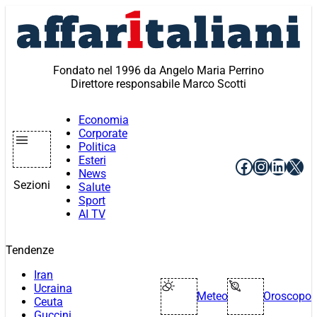
Vai
al
contenuto
Fondato nel 1996 da Angelo Maria Perrino
Direttore responsabile Marco Scotti
Economia
Corporate
Politica
Esteri
Facebook
Instagr
Linke
X
News
Sezioni
Salute
Sport
AI TV
Tendenze
Iran
Ucraina
Meteo
Oroscopo
Ceuta
Guccini