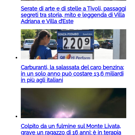
Serate di arte e di stelle a Tivoli, passaggi
segreti tra storia, mito e leggenda di Villa
Adriana e Villa d’Este
Carburanti, la salassata del caro benzina:
in un solo anno può costare 13,6 miliardi
in più agli italiani
Colpito da un fulmine sul Monte Livata,
grave un ragazzo di 16 anni: è in terapia