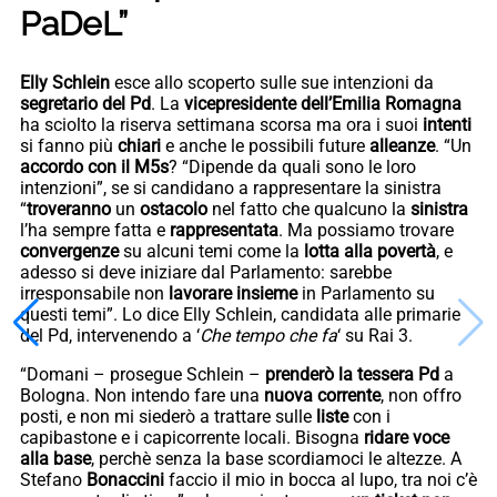
PaDeL”
Elly Schlein
esce allo scoperto sulle sue intenzioni da
segretario del Pd
. La
vicepresidente dell’Emilia Romagna
ha sciolto la riserva settimana scorsa ma ora i suoi
intenti
si fanno più
chiari
e anche le possibili future
alleanze
. “Un
accordo con il M5s
? “Dipende da quali sono le loro
intenzioni”, se si candidano a rappresentare la sinistra
“
troveranno
un
ostacolo
nel fatto che qualcuno la
sinistra
l’ha sempre fatta e
rappresentata
. Ma possiamo trovare
convergenze
su alcuni temi come la
lotta alla povertà
, e
adesso si deve iniziare dal Parlamento: sarebbe
irresponsabile non
lavorare insieme
in Parlamento su
questi temi”. Lo dice Elly Schlein, candidata alle primarie
del Pd, intervenendo a ‘
Che tempo che fa
‘ su Rai 3.
“Domani – prosegue Schlein –
prenderò la tessera Pd
a
Bologna. Non intendo fare una
nuova corrente
, non offro
posti, e non mi siederò a trattare sulle
liste
con i
capibastone e i capicorrente locali. Bisogna
ridare voce
alla base
, perchè senza la base scordiamoci le altezze. A
Stefano
Bonaccini
faccio il mio in bocca al lupo, tra noi c’è