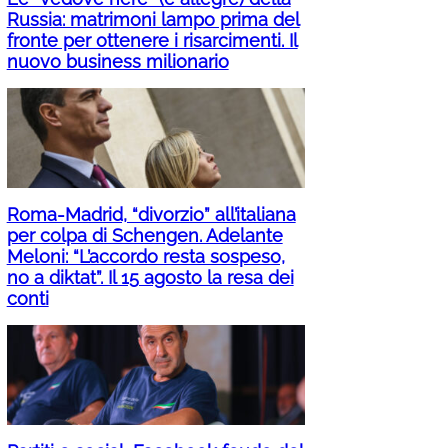
Russia: matrimoni lampo prima del
fronte per ottenere i risarcimenti. Il
nuovo business milionario
Roma-Madrid, “divorzio” all’italiana
per colpa di Schengen. Adelante
Meloni: “L’accordo resta sospeso,
no a diktat”. Il 15 agosto la resa dei
conti