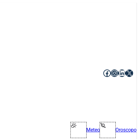
Facebook
Instagr
Linke
X
Meteo
Oroscopo