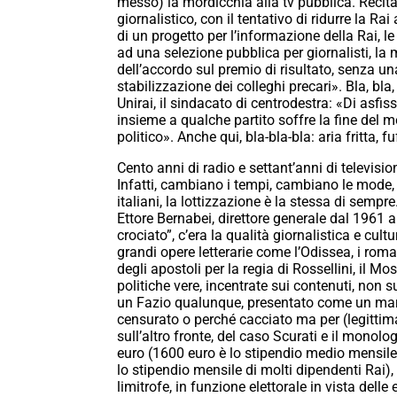
messo) la mordicchia alla tv pubblica. Recit
giornalistico, con il tentativo di ridurre la R
di un progetto per l’informazione della Rai, le
ad una selezione pubblica per giornalisti, la 
dell’accordo sul premio di risultato, senza una
stabilizzazione dei colleghi precari». Bla, bla
Unirai, il sindacato di centrodestra: «Di asfis
insieme a qualche partito soffre la fine del 
politico». Anche qui, bla-bla-bla: aria fritta, f
Cento anni di radio e settant’anni di televisi
Infatti, cambiano i tempi, cambiano le mode, 
italiani, la lottizzazione è la stessa di semp
Ettore Bernabei, direttore generale dal 1961 a
crociato”, c’era la qualità giornalistica e cu
grandi opere letterarie come l’Odissea, i roman
degli apostoli per la regia di Rossellini, il Mos
politiche vere, incentrate sui contenuti, non su
un Fazio qualunque, presentato come un marti
censurato o perché cacciato ma per (legittima)
sull’altro fronte, del caso Scurati e il monolo
euro (1600 euro è lo stipendio medio mensil
lo stipendio mensile di molti dipendenti Rai),
limitrofe, in funzione elettorale in vista dell