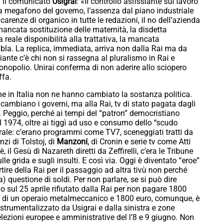
a il comunicato
Usigrai
: «Il controllo asfissiante sul lavoro
ai a megafono del governo, l’assenza dal piano industriale
 carenze di organico in tutte le redazioni, il no dell’azienda
mancata sostituzione delle maternità, la disdetta
 reale disponibilità alla trattativa, la mancata
, bla. La replica, immediata, arriva non dalla Rai ma da
siante c’è chi non si rassegna al pluralismo in Rai e
monopolio. Unirai conferma di non aderire allo sciopero
uffa.
one in Italia non ne hanno cambiato la sostanza politica.
cambiano i governi, ma alla Rai, tv di stato pagata dagli
re. Peggio, perché ai tempi del “patron” democristiano
l 1974, oltre ai tiggì ad uso e consumo dello “scudo
lturale: c’erano programmi come TV7, sceneggiati tratti da
zi di Tolstoj, di
Manzoni
, di Cronin e serie tv come Atti
è, il Gesù di Nazareth diretti da Zeffirelli, c’era le Tribune
lle grida e sugli insulti. E così via. Oggi è diventato “eroe”
re della Rai per il passaggio ad altra tivù non perché
 questione di soldi. Per non parlare, se si può dire
go sul 25 aprile rifiutato dalla Rai per non pagare 1800
e di un operaio metalmeccanico e 1800 euro, comunque, è
 strumentalizzato da Usigrai e dalla sinistra e zone
e elezioni europee e amministrative del l’8 e 9 giugno. Non