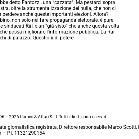
ebbe detto Fantozzi, una “cazzata”. Ma pestarci sopra
a, oltre la strumentalizzazione del nulla, che non ci
on perdere anche queste importanti elezioni. Allora?
ino, non solo nel fare propaganda elettorale, è pure
due sindacati
Rai
, è un “già visto” che anche questa volta
che possa migliorare l’informazione pubblica. La Rai
iochi di palazzo. Questioni di potere.
6 – 2026 Uomini & Affari S.r.l. Tutti i diritti sono riservati
ata giornalistica registrata, Direttore responsabile Marco Scotti, 
 – P.I. 11321290154