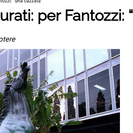
antozzi: “una cazzata”
curati: per Fantozzi:
potere