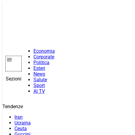
Vai
al
contenuto
Economia
Corporate
Politica
Esteri
News
Sezioni
Salute
Sport
AI TV
Tendenze
Iran
Ucraina
Ceuta
Guccini