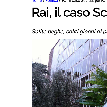
Home
»
Politica
»
Rai, il caso Scurati: per F
Rai, il caso S
Solite beghe, soliti giochi di 