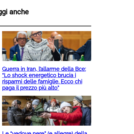
ggi anche
Guerra in Iran, l’allarme della Bce:
“Lo shock energetico brucia i
risparmi delle famiglie. Ecco chi
paga il prezzo più alto”
Le “vedove nere” (e allegre) della