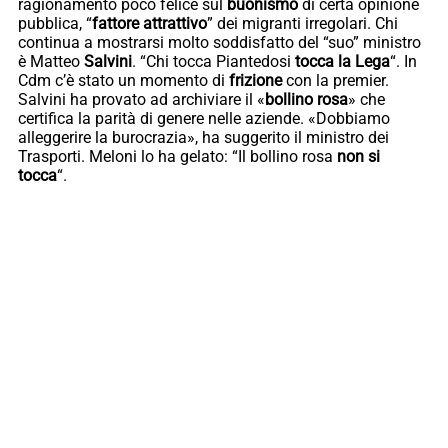
ragionamento poco felice sul
buonismo
di certa opinione
pubblica, “
fattore attrattivo
” dei migranti irregolari. Chi
continua a mostrarsi molto soddisfatto del “suo” ministro
è Matteo
Salvini
. “Chi tocca Piantedosi
tocca la Lega
“. In
Cdm c’è stato un momento di
frizione
con la premier.
Salvini ha provato ad archiviare il «
bollino rosa
» che
certifica la parità di genere nelle aziende. «Dobbiamo
alleggerire la burocrazia», ha suggerito il ministro dei
Trasporti. Meloni lo ha gelato: “Il bollino rosa
non si
tocca
“.