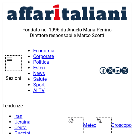
Vai
al
contenuto
Fondato nel 1996 da Angelo Maria Perrino
Direttore responsabile Marco Scotti
Economia
Corporate
Politica
Esteri
Facebook
Instagr
Linke
X
News
Sezioni
Salute
Sport
AI TV
Tendenze
Iran
Ucraina
Meteo
Oroscopo
Ceuta
Guccini