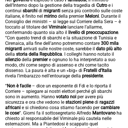
dell’Interno dopo la gestione della tragedia di
Cutro
e i
continui
sbarchi
di
migranti
senza più controllo sulle coste
italiane, è finito nel
mirino
della premier
Meloni
. Durante il
Consiglio dei ministri – si legge sul Corriere della Sera – è
toccato al titolare del
Viminale
lanciare l’allarme,
confermando quanto sia alto il
livello di preoccupazione
.
“Con questo trend di sbarchi e la situazione di Tunisia e
Cirenaica, alla fine dell’anno potremmo contare
300 mila
migranti
arrivati sulle nostre coste, sarebbe il
dato più alto
della
storia della Repubblica
. I colleghi hanno notato il
silenzio
della
premier
e ognuno lo ha interpretato a suo
modo, chi come segno di assenso e chi come tacito
dissenso. La paura è alta e un «big» di
Fratelli d’Italia
rivela l’imbarazzo nell’entourage della
presidente
.
“
Non è facile
– dice un esponente di Fdi e lo riporta il
Corriere – spiegare ai nostri elettori perché gli sbarchi
sono in aumento. Hanno
votato
noi
per avere più
sicurezza e ora che vedono le
stazioni piene
di
ragazzi
africani
e si chiedono cosa stiamo facendo per
cambiare
le cose
“. Giorni fa il sottosegretario Alfredo
Mantovano
ha
chiesto al responsabile del Viminale più cautela nelle
esternazioni. Ma a Piantedosi è scappato quel