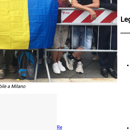
Le
bile a Milano
Re