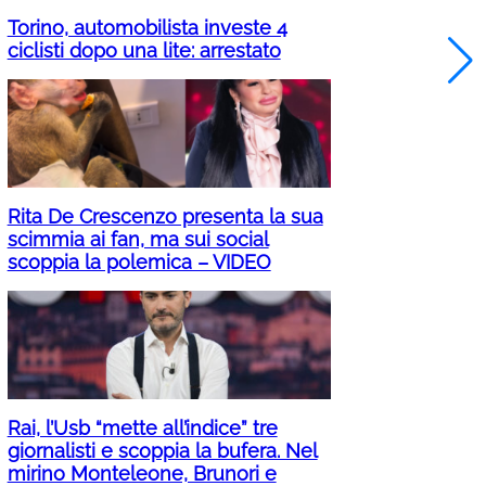
Torino, automobilista investe 4
ciclisti dopo una lite: arrestato
Rita De Crescenzo presenta la sua
scimmia ai fan, ma sui social
scoppia la polemica – VIDEO
Rai, l’Usb “mette all’indice” tre
giornalisti e scoppia la bufera. Nel
mirino Monteleone, Brunori e