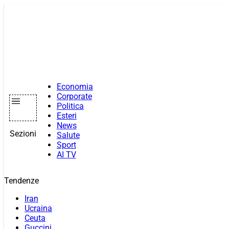
Vai
al
contenuto
Economia
Corporate
Politica
Esteri
News
Sezioni
Salute
Sport
AI TV
Tendenze
Iran
Ucraina
Ceuta
Guccini