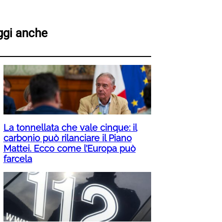
ggi anche
La tonnellata che vale cinque: il
carbonio può rilanciare il Piano
Mattei. Ecco come l’Europa può
farcela