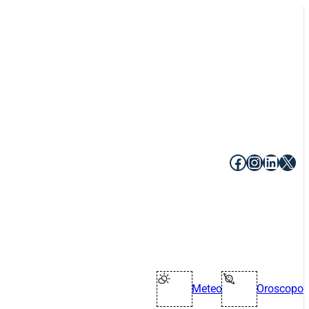
Facebook
Instagr
Linke
X
Meteo
Oroscopo