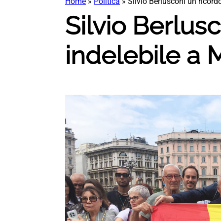
Home
»
Politica
»
Silvio Berlusconi un ricord
Silvio Berlus
indelebile a 