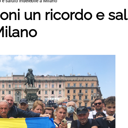
o e saluto indelebile a Milano
coni un ricordo e sa
Milano