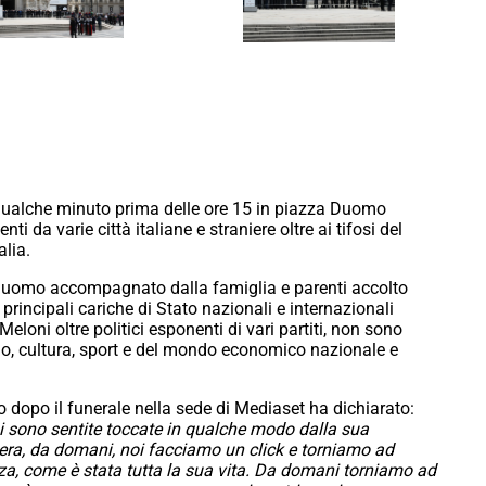
ri qualche minuto prima delle ore 15 in piazza Duomo
i da varie città italiane e straniere oltre ai tifosi del
alia.
el Duomo accompagnato dalla famiglia e parenti accolto
principali cariche di Stato nazionali e internazionali
loni oltre politici esponenti di vari partiti, non sono
o, cultura, sport e del mondo economico nazionale e
to dopo il funerale nella sede di Mediaset ha dichiarato:
si sono sentite toccate in qualche modo dalla sua
era, da domani, noi facciamo un click e torniamo ad
rza, come è stata tutta la sua vita. Da domani torniamo ad