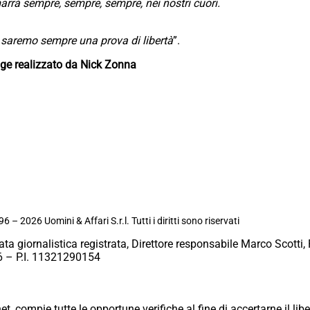
arrà sempre, sempre, sempre, nei nostri cuori.
 saremo sempre una prova di libertà
”.
age realizzato da Nick Zonna
6 – 2026 Uomini & Affari S.r.l. Tutti i diritti sono riservati
ata giornalistica registrata, Direttore responsabile Marco Scotti, 
 – P.I. 11321290154
et, compie tutte le opportune verifiche al fine di accertarne il libe