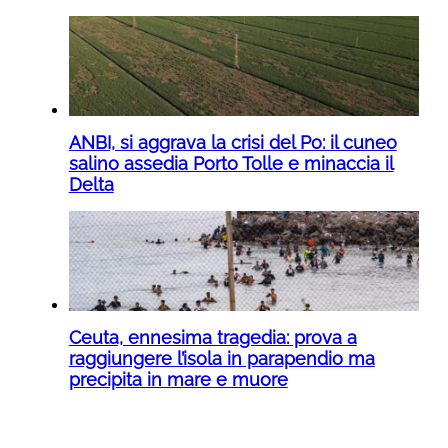
ANBI, si aggrava la crisi del Po: il cuneo
salino assedia Porto Tolle e minaccia il
Delta
Ceuta, ennesima tragedia: prova a
raggiungere l’isola in parapendio ma
precipita in mare e muore