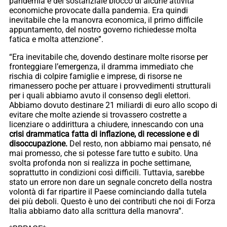
pandemia e del sostanziale blocco di alcune attività
economiche provocate dalla pandemia. Era quindi
inevitabile che la manovra economica, il primo difficile
appuntamento, del nostro governo richiedesse molta
fatica e molta attenzione”.
“Era inevitabile che, dovendo destinare molte risorse per
fronteggiare l’emergenza, il dramma immediato che
rischia di colpire famiglie e imprese, di risorse ne
rimanessero poche per attuare i provvedimenti strutturali
per i quali abbiamo avuto il consenso degli elettori.
Abbiamo dovuto destinare 21 miliardi di euro allo scopo di
evitare che molte aziende si trovassero costrette a
licenziare o addirittura a chiudere, innescando con una
crisi drammatica fatta di inflazione, di recessione e di
disoccupazione.
Del resto, non abbiamo mai pensato, né
mai promesso, che si potesse fare tutto e subito. Una
svolta profonda non si realizza in poche settimane,
soprattutto in condizioni così difficili. Tuttavia, sarebbe
stato un errore non dare un segnale concreto della nostra
volontà di far ripartire il Paese cominciando dalla tutela
dei più deboli. Questo è uno dei contributi che noi di Forza
Italia abbiamo dato alla scrittura della manovra”.