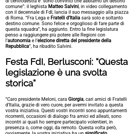
di centrodestra e “sono convinto che abbiamo un destino
comune”: il leghista
Matteo Salvini
, in video collegamento
con il decennale di FdI, lancia il suo messaggio alla piazza
di Roma. “Fra Lega e
Fratelli d’Italia
sarà solo e soltanto
destino comune. Sono felice e orgoglioso di fare parte di
questa squadra”, ha aggiunto. Entro la fine legislatura
penso a raggiungere più potere alle Regioni con
l’
autonomia
e l’
elezione diretta del presidente della
Repubblica
“, ha ribadito Salvini.
Festa FdI, Berlusconi: “Questa
legislazione è una svolta
storica”
“Caro presidente Meloni, cara
Giorgia
, cari amici di Fratelli
d’Italia, grazie di vero cuore, per avermi invitato a questa
vostra iniziativa. Questi vostri incontri sono appuntamenti
ricorrenti, occasioni di dialogo fra amici ed alleati, sono
incontri ai quali ho sempre partecipato volentieri, in
presenza o, come oggi, da remoto. Questa volta però,
ovviamente, la vostra iniziativa ha un
significato