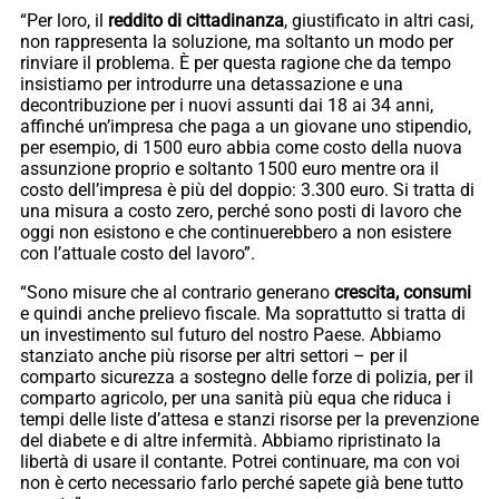
“Per loro, il
reddito di cittadinanza
, giustificato in altri casi,
non rappresenta la soluzione, ma soltanto un modo per
rinviare il problema. È per questa ragione che da tempo
insistiamo per introdurre una detassazione e una
decontribuzione per i nuovi assunti dai 18 ai 34 anni,
affinché un’impresa che paga a un giovane uno stipendio,
per esempio, di 1500 euro abbia come costo della nuova
assunzione proprio e soltanto 1500 euro mentre ora il
costo dell’impresa è più del doppio: 3.300 euro. Si tratta di
una misura a costo zero, perché sono posti di lavoro che
oggi non esistono e che continuerebbero a non esistere
con l’attuale costo del lavoro”.
“Sono misure che al contrario generano
crescita, consumi
e quindi anche prelievo fiscale. Ma soprattutto si tratta di
un investimento sul futuro del nostro Paese. Abbiamo
stanziato anche più risorse per altri settori – per il
comparto sicurezza a sostegno delle forze di polizia, per il
comparto agricolo, per una sanità più equa che riduca i
tempi delle liste d’attesa e stanzi risorse per la prevenzione
del diabete e di altre infermità. Abbiamo ripristinato la
libertà di usare il contante. Potrei continuare, ma con voi
non è certo necessario farlo perché sapete già bene tutto