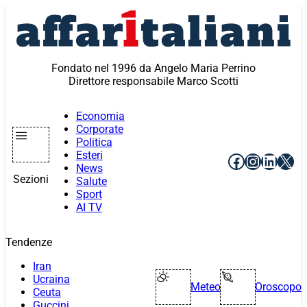
Vai
al
contenuto
Fondato nel 1996 da Angelo Maria Perrino
Direttore responsabile Marco Scotti
Economia
Corporate
Politica
Esteri
Facebook
Instagr
Linke
X
News
Sezioni
Salute
Sport
AI TV
Tendenze
Iran
Ucraina
Meteo
Oroscopo
Ceuta
Guccini