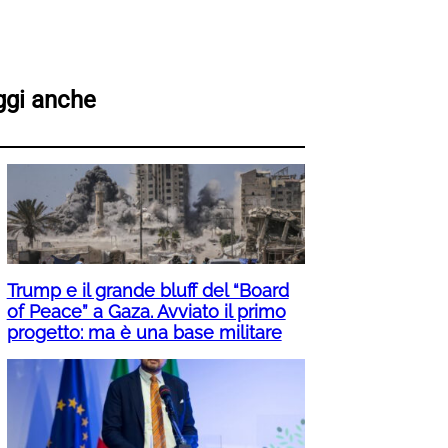
ggi anche
Trump e il grande bluff del “Board
of Peace” a Gaza. Avviato il primo
progetto: ma è una base militare