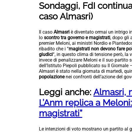
Sondaggi, FdI continua
caso Almasri)
Il caso
Almasri
è diventato ormai un intrigo i
lo
scontro tra governo e magistrati
, dopo gli
premier Meloni, ai ministri Nordio e Piantedos
ribadito che i “
magistrati non devono fare pol
giudici
“, in questo clima di tensione però, la 
invece di penalizzare Meloni e il suo partit
dell’Istituto Piepoli pubblicato su Il Giornale 
Almasri è stato nella giornata di martedì, qui
popolazione
nei confronti dell’azione del gov
Leggi anche:
Almasri,
L’Anm replica a Meloni: 
magistrati”
Le intenzioni di voto mostrano un partito al 