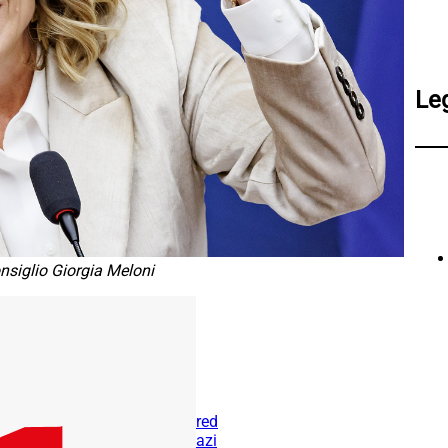
Le
nsiglio Giorgia Meloni
red
azi