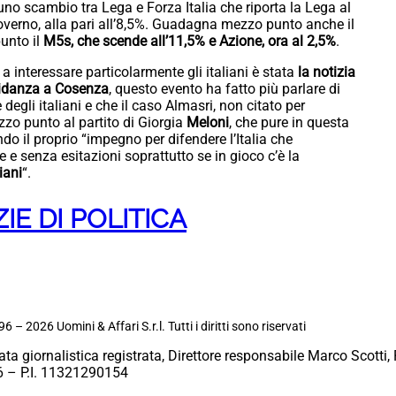
uno scambio tra Lega e Forza Italia che riporta la Lega al
governo, alla pari all’8,5%. Guadagna mezzo punto anche il
unto il
M5s, che scende all’11,5% e Azione, ora al 2,5%
.
 a interessare particolarmente gli italiani è stata
la notizia
vidanza a Cosenza
, questo evento ha fatto più parlare di
 degli italiani e che il caso Almasri, non citato per
zo punto al partito di Giorgia
Meloni
, che pure in questa
do il proprio “impegno per difendere l’Italia che
e senza esitazioni soprattutto se in gioco c’è la
iani
“.
IE DI POLITICA
6 – 2026 Uomini & Affari S.r.l. Tutti i diritti sono riservati
ata giornalistica registrata, Direttore responsabile Marco Scotti, 
 – P.I. 11321290154