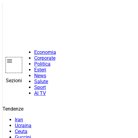
Vai
al
contenuto
Economia
Corporate
Politica
Esteri
News
Sezioni
Salute
Sport
AI TV
Tendenze
Iran
Ucraina
Ceuta
Guccini