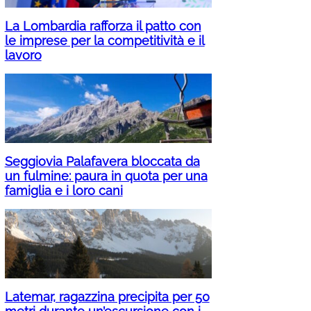
La Lombardia rafforza il patto con
le imprese per la competitività e il
lavoro
Seggiovia Palafavera bloccata da
un fulmine: paura in quota per una
famiglia e i loro cani
Latemar, ragazzina precipita per 50