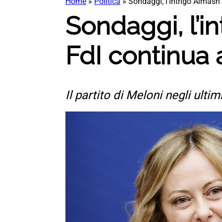
Home
»
Politica
»
Sondaggi, l’intrigo Almasri 
Sondaggi, l’in
FdI continua 
Il partito di Meloni negli ul