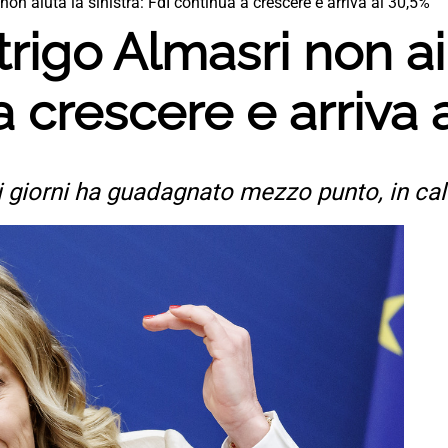
non aiuta la sinistra: FdI continua a crescere e arriva al 30,5%
trigo Almasri non aiu
a crescere e arriva 
timi giorni ha guadagnato mezzo punto, in c