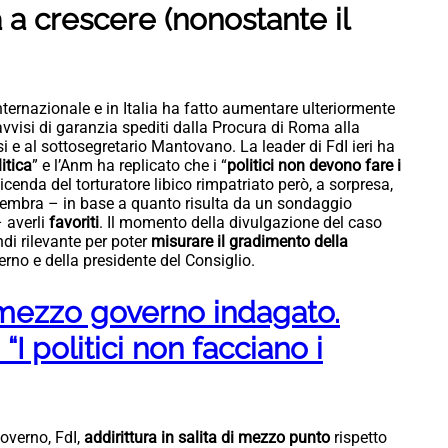
 a crescere (nonostante il
nternazionale e in Italia ha fatto aumentare ulteriormente
 avvisi di garanzia spediti dalla Procura di Roma alla
i e al sottosegretario Mantovano. La leader di FdI ieri ha
itica
” e l’Anm ha replicato che i “
politici non devono fare i
vicenda del torturatore libico rimpatriato però, a sorpresa,
o sembra – in base a quanto risulta da un sondaggio
– averli
favoriti
. Il momento della divulgazione del caso
ndi rilevante per poter
misurare il gradimento della
erno e della presidente del Consiglio.
 mezzo governo indagato.
“I politici non facciano i
governo, FdI,
addirittura in salita di mezzo punto
rispetto