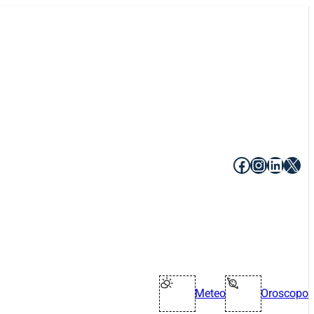
Facebook
Instagr
Linke
X
Meteo
Oroscopo