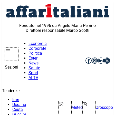
Vai
al
contenuto
Fondato nel 1996 da Angelo Maria Perrino
Direttore responsabile Marco Scotti
Economia
Corporate
Politica
Esteri
Facebook
Instagr
Linke
X
News
Sezioni
Salute
Sport
AI TV
Tendenze
Iran
Ucraina
Meteo
Oroscopo
Ceuta
Guccini