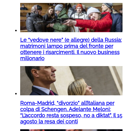
Le “vedove nere” (e allegre) della Russia:
matrimoni lampo prima del fronte per
ottenere i risarcimenti. Il nuovo business
milionario
Roma-Madrid, “divorzio” all’italiana per
colpa di Schengen. Adelante Meloni:
“L’accordo resta sospeso, no a diktat”. Il 15
agosto la resa dei conti