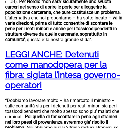
(TUB). P
er Nordio “non sara’ sicuramente uno svuota
carceri nel senso di aprire le porte per alleggerire la
popolazione carceraria, che pure costituisce un problema
.
L’alternativa che noi proponiamo – ha sottolineato –
va in
varie direzioni, prima di tutto consentire di scontare le
pene per i reati minori e anche per i tossicodipendenti in
strutture diverse da quelle carcerarie, soprattutto in
comunita’
, questa e’ la nostra grande sfida”.
LEGGI ANCHE: Detenuti
come manodopera per la
fibra: siglata l’intesa governo-
operatori
“Dobbiamo lavorare molto – ha rimarcato il ministro –
sulle comunità sia per i detenuti per reati minori sia per i
tossicodipendenti che molto spesso sono piu’ malati che
criminali.
Poi quella di far scontare la pena agli stranieri
nei loro paesi di provenienza avremmo gia’ risolto il
problema
. Noi abbiamo quasi 20mila reclusi stranieri, se