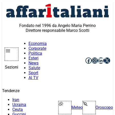
Vai
al
contenuto
Fondato nel 1996 da Angelo Maria Perrino
Direttore responsabile Marco Scotti
Economia
Corporate
Politica
Esteri
Facebook
Instagr
Linke
X
News
Sezioni
Salute
Sport
AI TV
Tendenze
Iran
Ucraina
Meteo
Oroscopo
Ceuta
Guccini