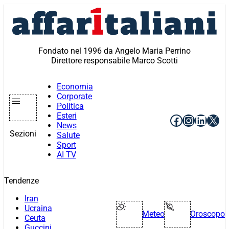
Vai
al
contenuto
Fondato nel 1996 da Angelo Maria Perrino
Direttore responsabile Marco Scotti
Economia
Corporate
Politica
Esteri
Facebook
Instagr
Linke
X
News
Sezioni
Salute
Sport
AI TV
Tendenze
Iran
Ucraina
Meteo
Oroscopo
Ceuta
Guccini