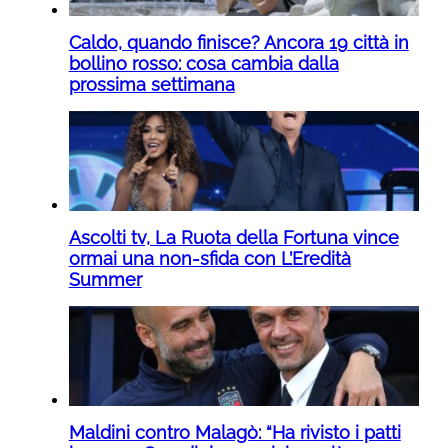
Caldo, quando finisce? Ancora 19 città in
bollino rosso: cosa cambia dalla
prossima settimana
Ascolti tv, La Ruota della Fortuna vince
ormai una non-sfida con L’Eredità
Summer
Maldini contro Malagò: “Ha rivisto i patti