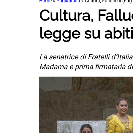
Home
»
PugliaItalia
»
Cultura, Fallucchi (Fdi)
Cultura, Fallu
legge su abiti 
La senatrice di Fratelli d’It
Madama e prima firmataria di u