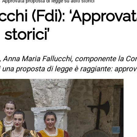
: ‘Approvata proposta di legge su abiti storici’
cchi (Fdi): ‘Approva
storici’
alia, Anna Maria Fallucchi, componente la 
na proposta di legge è raggiante: approvata