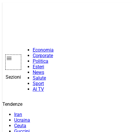
Vai
al
contenuto
Economia
Corporate
Politica
Esteri
News
Sezioni
Salute
Sport
AI TV
Tendenze
Iran
Ucraina
Ceuta
Guccini