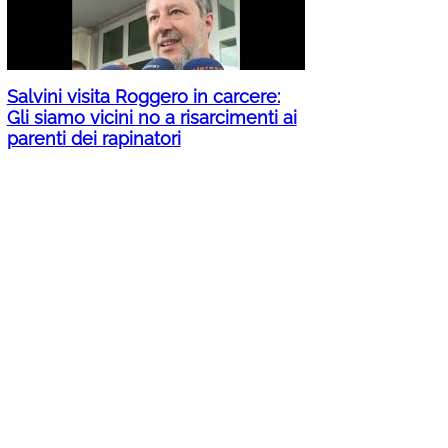
Salvini visita Roggero in carcere:
Gli siamo vicini no a risarcimenti ai
parenti dei rapinatori