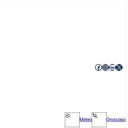
Facebook
Instagr
Linke
X
Meteo
Oroscopo