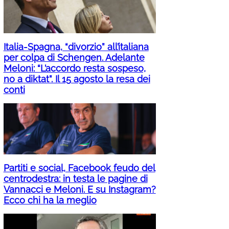
Italia-Spagna, “divorzio” all’italiana
per colpa di Schengen. Adelante
Meloni: “L’accordo resta sospeso,
no a diktat”. Il 15 agosto la resa dei
conti
Partiti e social, Facebook feudo del
centrodestra: in testa le pagine di
Vannacci e Meloni. E su Instagram?
Ecco chi ha la meglio