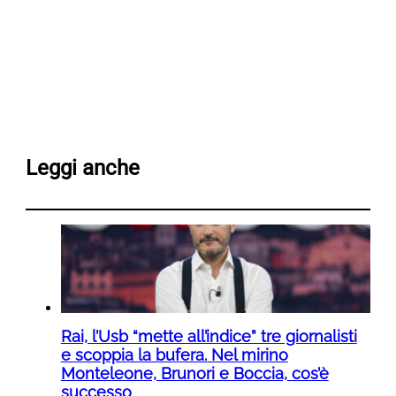
Leggi anche
Rai, l’Usb “mette all’indice” tre giornalisti
e scoppia la bufera. Nel mirino
Monteleone, Brunori e Boccia, cos’è
successo