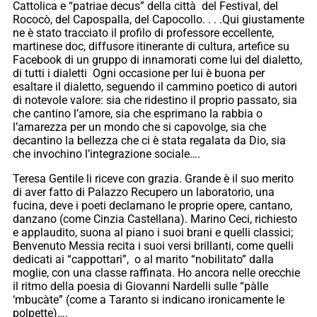
Cattolica e “patriae decus” della città del Festival, del
Rococò, del Capospalla, del Capocollo. . . .Qui giustamente
ne è stato tracciato il profilo di professore eccellente,
martinese doc, diffusore itinerante di cultura, artefice su
Facebook di un gruppo di innamorati come lui del dialetto,
di tutti i dialetti Ogni occasione per lui è buona per
esaltare il dialetto, seguendo il cammino poetico di autori
di notevole valore: sia che ridestino il proprio passato, sia
che cantino l’amore, sia che esprimano la rabbia o
l’amarezza per un mondo che si capovolge, sia che
decantino la bellezza che ci è stata regalata da Dio, sia
che invochino l’integrazione sociale….
Teresa Gentile li riceve con grazia. Grande è il suo merito
di aver fatto di Palazzo Recupero un laboratorio, una
fucina, deve i poeti declamano le proprie opere, cantano,
danzano (come Cinzia Castellana). Marino Ceci, richiesto
e applaudito, suona al piano i suoi brani e quelli classici;
Benvenuto Messia recita i suoi versi brillanti, come quelli
dedicati ai “cappottari”, o al marito “nobilitato” dalla
moglie, con una classe raffinata. Ho ancora nelle orecchie
il ritmo della poesia di Giovanni Nardelli sulle “pàlle
‘mbucàte” (come a Taranto si indicano ironicamente le
polpette)….