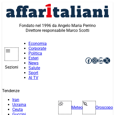
Vai
al
contenuto
Fondato nel 1996 da Angelo Maria Perrino
Direttore responsabile Marco Scotti
Economia
Corporate
Politica
Esteri
Facebook
Instagr
Linke
X
News
Sezioni
Salute
Sport
AI TV
Tendenze
Iran
Ucraina
Meteo
Oroscopo
Ceuta
Guccini