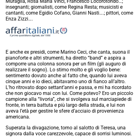
Muraglia, Rosa Maria Vinci, Francesco Locorotondo…;
insegnanti; giornalisti, come Regina Resta; musicisti e
cantanti, come Egidio Cofano, Gianni Nasti….; pittori, come
Enza Zizzi….
E anche ex presidi, come Marino Ceci, che canta, suona il
pianoforte e altri strumenti, ha diretto “band” e aspira a
comporre una colonna sonora per un film (gli auguro di
realizzare il sogno). Lo stimo molto e gli voglio bene:
sentimento dovuto anche al fatto che, quando lui aveva
cinque anni e io dieci, abitavamo uno di fianco all’altro.
L’ho ritrovato dopo settant’anni e passa, e mi ha ricordato
che non giocavo mai con lui. Come potevo? Ero un piccolo
campione alla “livoria”, che si svolgeva sul marciapiede di
fronte, in terra battuta e più largo della strada, e lui non
aveva l’età per gestire le sfere d’acciaio di provenienza
americana.
Superata la divagazione, torno al salotto di Teresa, una
signora dalla voce carezzevole, capace di sorrisi luminosi.