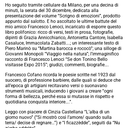
Ho seguito tramite cellulare da Milano, per una decina di
minuti, la serata del 30 dicembre, dedicata alla
presentazione del volume “Scrigno di emozioni”, prodotto
appunto dal salotto. E ho ascoltato le ultime battute del
mio amico Francesco Lenoci, incaricato di esporre questo
libro polifonico: ricco di versi, testi in prosa, fotografie,
dipinti di Grazia Annicchiarico, Antonietta Cantore, Isabella
Casaluce, Immacolata Zabatti….; un interessante testo di
Piero Marinò su “Martina barocca e rococò”; una silloge di
Giovanni Monopoli “Viaggio nella natura”; l’immaginifico
racconto di Francesco Lenoci “Se don Tonino Bello
visitasse Expo 2015”; giudizi, commenti, biografie….
Francesco Cofano ricorda le poesie scritte nel 1923 dal
suocero, di professione barbiere, dalle quali si deduce che
all’epoca gli artigiani recitavano versi o suonavano
strumenti musicali, inducendo i giovani a creare “ogni
forma di bellezza, perché essa si mutasse in rispetto e
quotidiana conquista interiore….”.
Leggo con piacere di Cinzia Castellana “L’alba di un
giorno nuovo” (“Si mostrò così l’amore/ quando sulla
terra/ decise di regnare…”) e “I ficazzèdde”, seguiti da “Nu