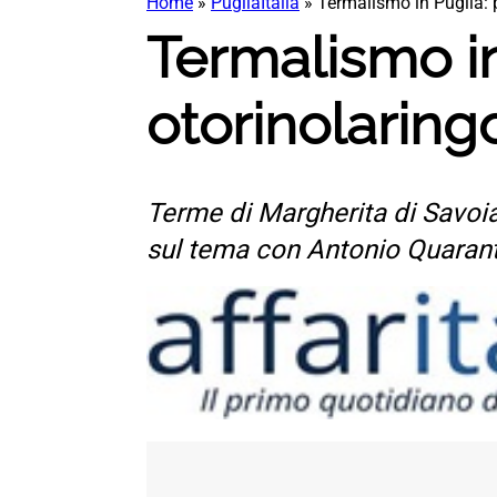
Home
»
PugliaItalia
»
Termalismo in Puglia: 
Termalismo in
otorinolaring
Terme di Margherita di Savoi
sul tema con Antonio Quaran