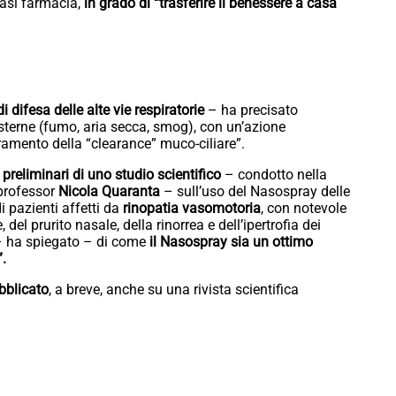
iasi farmacia,
in grado di “trasferire il benessere a casa
 difesa delle alte vie respiratorie
– ha precisato
terne (fumo, aria secca, smog), con un’azione
amento della “clearance” muco-ciliare”.
reliminari di uno studio scientifico
– condotto nella
l professor
Nicola Quaranta
– sull’uso del Nasospray delle
 pazienti affetti da
rinopatia vasomotoria
, con notevole
el prurito nasale, della rinorrea e dell’ipertrofia dei
 – ha spiegato – di come
il Nasospray sia un ottimo
”.
ubblicato
, a breve, anche su una rivista scientifica