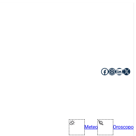
Facebook
Instagr
Linke
X
Meteo
Oroscopo