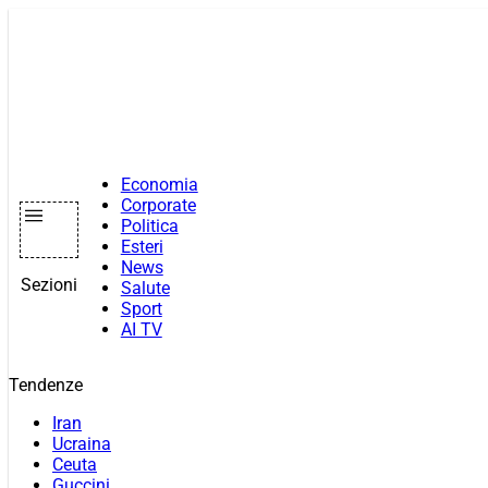
Vai
al
contenuto
Economia
Corporate
Politica
Esteri
News
Sezioni
Salute
Sport
AI TV
Tendenze
Iran
Ucraina
Ceuta
Guccini