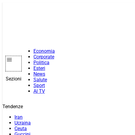
Vai
al
contenuto
Economia
Corporate
Politica
Esteri
News
Sezioni
Salute
Sport
AI TV
Tendenze
Iran
Ucraina
Ceuta
Guccini