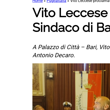
Home
»
PugliaItalia
»
Vito Leccese proclamat
Vito Leccese
Sindaco di Ba
A Palazzo di Città – Bari, Vi
Antonio Decaro.