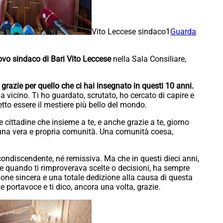
Vito Leccese sindaco1
Guarda
uovo sindaco di Bari Vito Leccese
nella Sala Consiliare,
grazie per quello che ci hai insegnato in questi 10 anni.
da vicino. Ti ho guardato, scrutato, ho cercato di capire e
etto essere il mestiere più bello del mondo.
e cittadine che insieme a te, e anche grazie a te, giorno
e una vera e propria comunità. Una comunità coesa,
ndiscendente, né remissiva. Ma che in questi dieci anni,
quando ti rimproverava scelte o decisioni, ha sempre
ione sincera e una totale dedizione alla causa di questa
 portavoce e ti dico, ancora una volta, grazie.