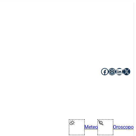
Facebook
Instagr
Linke
X
Meteo
Oroscopo