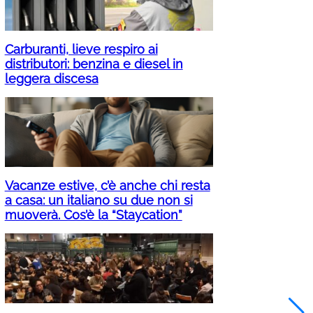
Carburanti, lieve respiro ai
distributori: benzina e diesel in
leggera discesa
Vacanze estive, c’è anche chi resta
a casa: un italiano su due non si
muoverà. Cos’è la “Staycation”