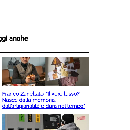
ggi anche
Franco Zanellato: “Il vero lusso?
Nasce dalla memoria,
dall’artigianalità e dura nel tempo”