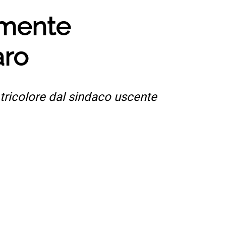
lmente
aro
tricolore dal sindaco uscente