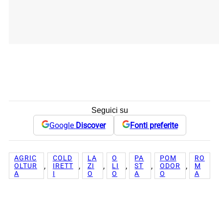
Seguici su
Google
Discover
Fonti preferite
AGRIC
COLD
LA
O
PA
POM
RO
, 
, 
, 
, 
, 
, 
OLTUR
IRETT
ZI
LI
ST
ODOR
M
A
I
O
O
A
O
A