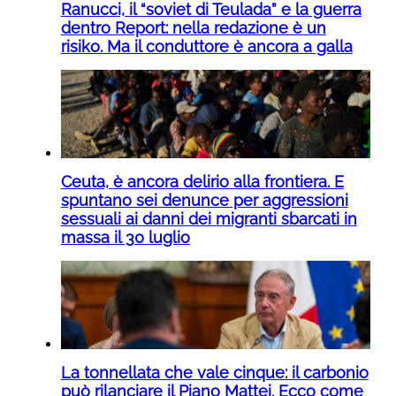
Ranucci, il “soviet di Teulada” e la guerra
dentro Report: nella redazione è un
risiko. Ma il conduttore è ancora a galla
Ceuta, è ancora delirio alla frontiera. E
spuntano sei denunce per aggressioni
sessuali ai danni dei migranti sbarcati in
massa il 30 luglio
La tonnellata che vale cinque: il carbonio
può rilanciare il Piano Mattei. Ecco come