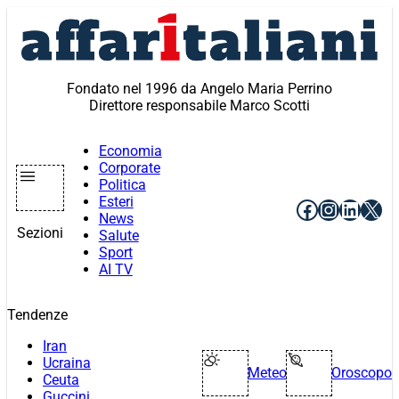
Vai
al
contenuto
Fondato nel 1996 da Angelo Maria Perrino
Direttore responsabile Marco Scotti
Economia
Corporate
Politica
Esteri
Facebook
Instagr
Linke
X
News
Sezioni
Salute
Sport
AI TV
Tendenze
Iran
Ucraina
Meteo
Oroscopo
Ceuta
Guccini