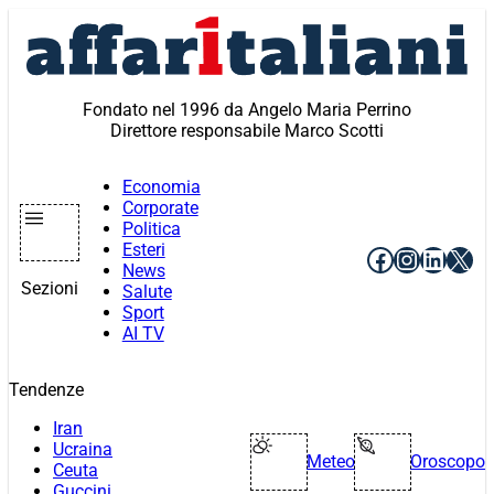
Vai
al
contenuto
Fondato nel 1996 da Angelo Maria Perrino
Direttore responsabile Marco Scotti
Economia
Corporate
Politica
Esteri
Facebook
Instagr
Linke
X
News
Sezioni
Salute
Sport
AI TV
Tendenze
Iran
Ucraina
Meteo
Oroscopo
Ceuta
Guccini