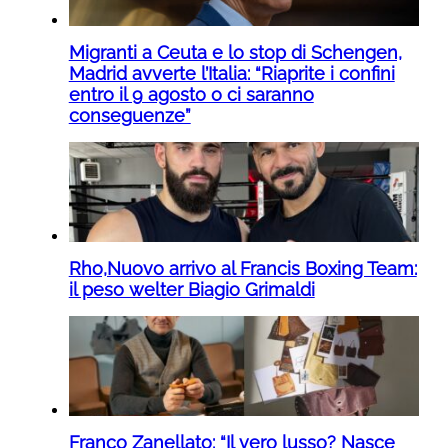
Migranti a Ceuta e lo stop di Schengen,
Madrid avverte l’Italia: “Riaprite i confini
entro il 9 agosto o ci saranno
conseguenze”
Rho,Nuovo arrivo al Francis Boxing Team:
il peso welter Biagio Grimaldi
Franco Zanellato: “Il vero lusso? Nasce