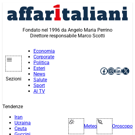
Vai
al
contenuto
Fondato nel 1996 da Angelo Maria Perrino
Direttore responsabile Marco Scotti
Economia
Corporate
Politica
Esteri
Facebook
Instagr
Linke
X
News
Sezioni
Salute
Sport
AI TV
Tendenze
Iran
Ucraina
Meteo
Oroscopo
Ceuta
Guccini