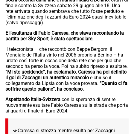
finale contro la Svizzera sabato 29 giugno alle 18. Una
rete arrivata quando sembrava che tutto fosse perduto e
l’eliminazione degli azzurri da Euro 2024 quasi inevitabile
(salvo ripescaggi).
E l’esultanza di Fabio Caressa, che stava raccontando la
partita per Sky Sport, è stata spettacolare.
Il telecronista – che raccontò con Beppe Bergomi il
Mondiale dell’Italia vinto nel 2006 proprio a Berlino – ha
urlato così forte in occasione della rete che per qualche
secondo ha perso la voce. Poi ha subito ripreso a esultare.
“Mi sto uccidendo”, ha esclamato. Caressa ha poi definito
il gol di Zaccagni un autentico miracolo
e chiuso il
collegamento da Lipsia con la voce provata.
“Quanto ci fa
soffrire questo pallone”, ha concluso.
Aspettando Italia-Svizzera
con la speranza di sentire
nuovamente esultare Fabio Caressa sulla strada che porta
ai quarti d finale di Euro 2024.
📣Caressa si strozza mentre esulta per Zaccagni