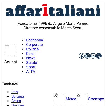
Vai
al
contenuto
Fondato nel 1996 da Angelo Maria Perrino
Direttore responsabile Marco Scotti
Economia
Corporate
Politica
Esteri
Facebook
Instagr
Linke
X
News
Sezioni
Salute
Sport
AI TV
Tendenze
Iran
Ucraina
Meteo
Oroscopo
Ceuta
Guccini