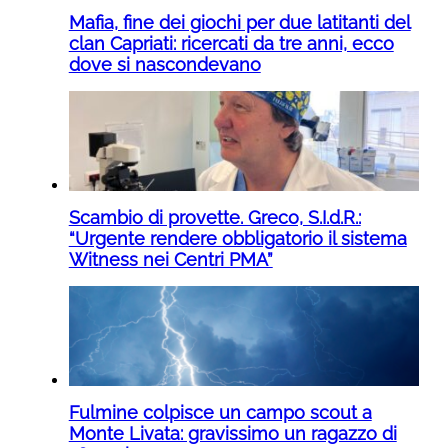
Mafia, fine dei giochi per due latitanti del
clan Capriati: ricercati da tre anni, ecco
dove si nascondevano
Scambio di provette. Greco, S.I.d.R.:
“Urgente rendere obbligatorio il sistema
Witness nei Centri PMA”
Fulmine colpisce un campo scout a
Monte Livata: gravissimo un ragazzo di