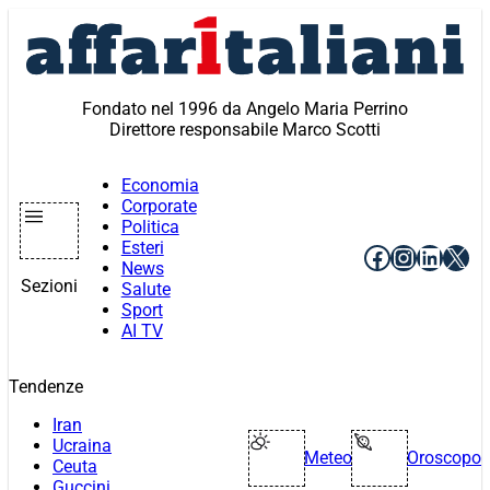
Vai
al
contenuto
Fondato nel 1996 da Angelo Maria Perrino
Direttore responsabile Marco Scotti
Economia
Corporate
Politica
Esteri
Facebook
Instagr
Linke
X
News
Sezioni
Salute
Sport
AI TV
Tendenze
Iran
Ucraina
Meteo
Oroscopo
Ceuta
Guccini