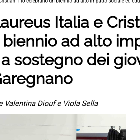
ristian Trio celebrano un biennio ad alto impatto sociale ed edu
ureus Italia e Crist
biennio ad alto imp
a sostegno dei giov
 Garegnano
 Valentina Diouf e Viola Sella