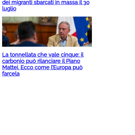
dei migranti sbarcati in massa il 30
luglio
La tonnellata che vale cinque: il
carbonio può rilanciare il Piano
Mattei. Ecco come l’Europa può
farcela