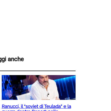
ggi anche
Ranucci, il “soviet di Teulada” e la