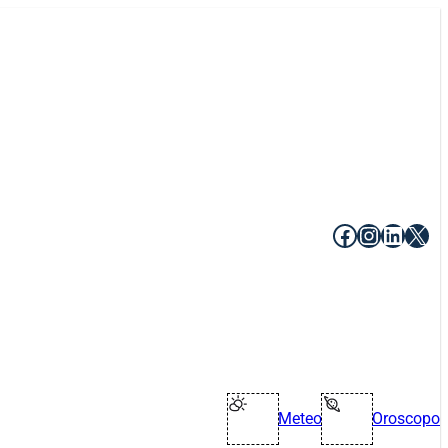
Facebook
Instagr
Linke
X
Meteo
Oroscopo