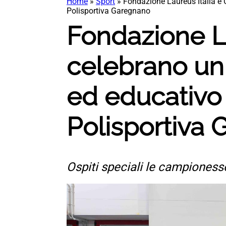
Home
»
Sport
»
Fondazione Laureus Italia e C
Polisportiva Garegnano
Fondazione La
celebrano un 
ed educativo 
Polisportiva
Ospiti speciali le campionesse