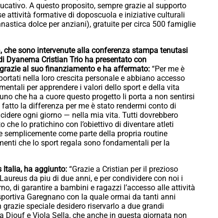
ucativo. A questo proposito, sempre grazie al supporto
 attività formative di doposcuola e iniziative culturali
nastica dolce per anziani), gratuite per circa 500 famiglie
a, che sono intervenute alla conferenza stampa tenutasi
 di Dyanema Cristian Trio ha presentato con
i grazie al suo finanziamento e ha affermato:
“Per me è
portati nella loro crescita personale e abbiano accesso
amentali per apprendere i valori dello sport e della vita
no che ha a cuore questo progetto li porta a non sentirsi
 fatto la differenza per me è stato rendermi conto di
ncidere ogni giorno — nella mia vita. Tutti dovrebbero
 che lo pratichino con l’obiettivo di diventare atleti
re semplicemente come parte della propria routine
menti che lo sport regala sono fondamentali per la
 Italia, ha aggiunto:
“Grazie a Cristian per il prezioso
aureus da piu di due anni, e per condividere con noi i
no, di garantire a bambini e ragazzi l’accesso alle attività
isportiva Garegnano con la quale ormai da tanti anni
grazie speciale desidero riservarlo a due grandi
a Diouf e Viola Sella, che anche in questa giornata non