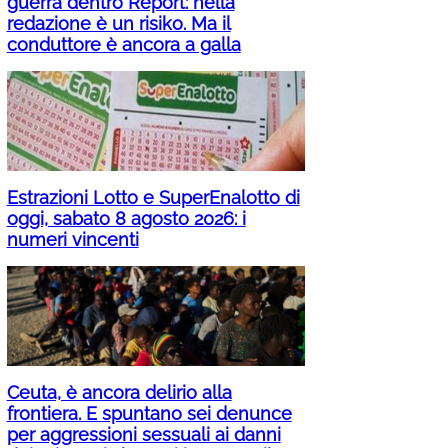
guerra dentro Report: nella
redazione è un risiko. Ma il
conduttore è ancora a galla
Estrazioni Lotto e SuperEnalotto di
oggi, sabato 8 agosto 2026: i
numeri vincenti
Ceuta, è ancora delirio alla
frontiera. E spuntano sei denunce
per aggressioni sessuali ai danni