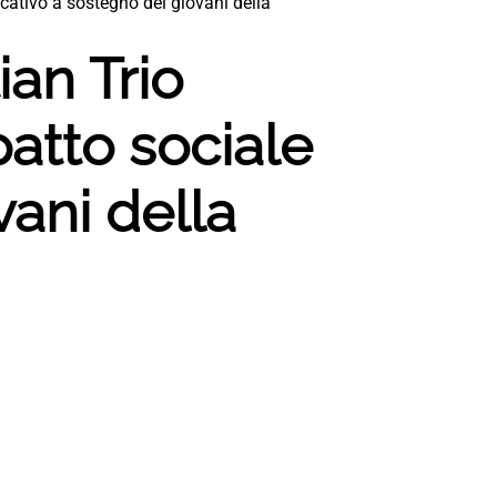
cativo a sostegno dei giovani della
ian Trio
atto sociale
ani della