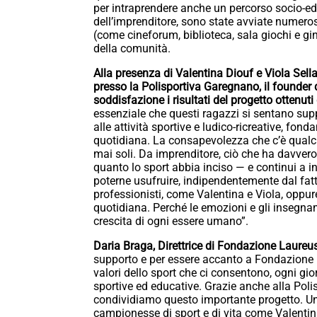
per intraprendere anche un percorso socio-ed
dell’imprenditore, sono state avviate numerose
(come cineforum, biblioteca, sala giochi e gin
della comunità.
Alla presenza di Valentina Diouf e Viola Sell
presso la Polisportiva Garegnano, il founder
soddisfazione i risultati del progetto ottenut
essenziale che questi ragazzi si sentano sup
alle attività sportive e ludico-ricreative, fond
quotidiana. La consapevolezza che c’è qualcu
mai soli. Da imprenditore, ciò che ha davvero
quanto lo sport abbia inciso — e continui a i
poterne usufruire, indipendentemente dal fatto
professionisti, come Valentina e Viola, oppu
quotidiana. Perché le emozioni e gli insegna
crescita di ogni essere umano”.
Daria Braga, Direttrice di Fondazione Laureus
supporto e per essere accanto a Fondazione L
valori dello sport che ci consentono, ogni gior
sportive ed educative. Grazie anche alla Pol
condividiamo questo importante progetto. Un 
campionesse di sport e di vita come Valentin