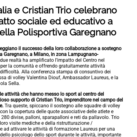
ia e Cristian Trio celebrano
atto sociale ed educativo a
ella Polisportiva Garegnano
teggiano il successo della loro collaborazione a sostegno
iva Garegnano, a Milano, in zona Lampugnano-
 due realtà ha amplificato l’impatto del Centro nel
 per la comunità e offrendo gratuitamente attività
n difficoltà. Alla conferenza stampa di consuntivo dei
essa di volley Valentina Diouf, Ambassador Laureus, e la
ola Sella.
 attività che hanno messo lo sport al centro del
zioso supporto di Cristian Trio, imprenditore nel campo del
ne.
Tra queste, spiccano il sostegno alle squadre di volley
con la copertura delle quote associative delle atlete e
80 divise, palloni, sparapalloni e reti da pallavolo. Trio
oro visite mediche e della ristrutturazione /
e ad attivare le attività di formazione Laureus per una
a dello psicologo dello sport durante le attività, importante