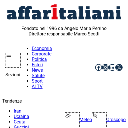
Vai
al
contenuto
Fondato nel 1996 da Angelo Maria Perrino
Direttore responsabile Marco Scotti
Economia
Corporate
Politica
Esteri
Facebook
Instagr
Linke
X
News
Sezioni
Salute
Sport
AI TV
Tendenze
Iran
Ucraina
Meteo
Oroscopo
Ceuta
Guccini