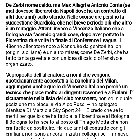
De Zerbi nome caldo, ma Max Allegri e Antonio Conte (se
mai dovesse liberarsi da Napoli dove ha un contratto di
altri due anni) sullo sfondo. Nelle scorse ore persino la
suggestione Guardiola, che nel breve periodo più che altro
è un miraggio. Attenti invece a Vincenzo Italiano
che a
Bologna sta facendo grandi cose, dopo aver portato la
Fiorentina due volte in finale di Conference League.
Il
48enne allenatore nato a Karlsruhe da genitori italiani
(origini siciliane) è un altro mister, come De Zerbi, che ha
fatto tanta gavetta e con un idea di calcio offensivo e
organizzato.
“A proposito dell’allenatore, a nomi che vengono
quotidianamente accostati alla panchina del Milan,
aggiungerei anche quello di Vincenzo Italiano perchè un
tecnico che piace molto ai dirigenti rossoneri e a Furlani. E’
sicuramente nella lista del club rossonero,
non so in quale
posizione ma piace in via Aldo Rossi – ha spiegato
Gianluca Di Marzio a Sky Sport 24 – E credo che se lo
meriti per quello che ha fatto alla Fiorentina e al Bologna.
Il Bologna lo ha scelto al posto di Thiago Motta che non
era facile da sostituire. Ha due anni di contratto con gli
emiliani, non sono ancora iniziati i colloqui per il rinnovo,