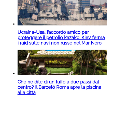
Ucraina-Usa, l’accordo amico per
proteggere il petrolio kazako: Kiev ferma
i raid sulle navi non russe nel Mar Nero
Che ne dite di un tuffo a due passi dal
centro? Il Barceló Roma apre la piscina
alla città