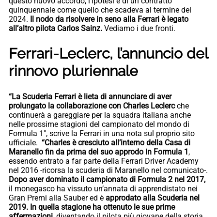
questo nuovo accordo, l’ipotesi è di un contratto
quinquennale come quello che scadeva al termine del
2024.
Il nodo da risolvere in seno alla Ferrari è legato
all’altro pilota Carlos Sainz.
Vediamo i due fronti.
Ferrari-Leclerc, l’annuncio del
rinnovo pluriennale
“La Scuderia Ferrari è lieta di annunciare di aver
prolungato la collaborazione con Charles Leclerc
che
continuerà a gareggiare per la squadra italiana anche
nelle prossime stagioni del campionato del mondo di
Formula 1″, scrive la Ferrari in una nota sul proprio sito
ufficiale.
“Charles è cresciuto all’interno della Casa di
Maranello fin da prima del suo approdo in Formula 1
,
essendo entrato a far parte della Ferrari Driver Academy
nel 2016 -ricorsa la scuderia di Maranello nel comunicato-.
Dopo aver dominato il campionato di Formula 2 nel 2017,
il monegasco ha vissuto un’annata di apprendistato nei
Gran Premi alla Sauber ed è
approdato alla Scuderia nel
2019. In quella stagione ha ottenuto le sue prime
affermazioni
, diventando il pilota più giovane della storia