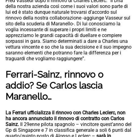
Fred Vasseur dopo il rinnovo di Charles Leclerc. “Il Dna
della nostra azienda così come i suoi valori sono parte di
lui ed è stato dunque naturale trovarsi d’accordo sul
rinnovo della nostra collaborazione -aggiunge Vasseur sul
sito della scuderia di Maranello-. Di lui conosciamo la
voglia incessante di superare i propri limiti e ne
apprezziamo le grandi capacità di duellare e compiere
sorpassi in gara. Siamo determinati a dare a Charles una
vettura vincente e so che la sua decisione e il suo impegno
saranno elementi che potranno fare la differenza per i
traguardi che vogliamo raggiungere”.
Ferrari-Sainz, rinnovo o
addio? Se Carlos lascia
Maranello…
La Ferrari ufficializza il rinnovo con Charles Leclerc, non
ha ancora annunciato il rinnovo di contratto con Carlos
Sainz.
Il 29enne pilota spagnolo – vincitore quest’anno del
Gp di Singapore e 7 in classifica generale a soli 6 punti dal
quarto/quinto posto di Alonso e Leclerc –
sarà in