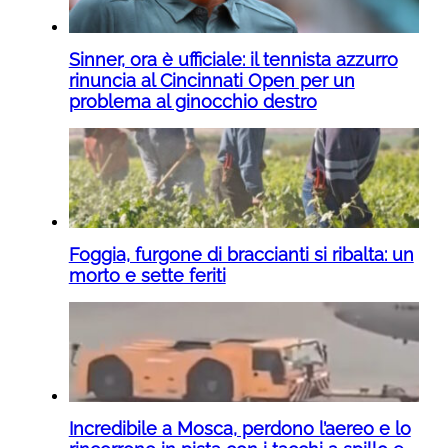
Sinner, ora è ufficiale: il tennista azzurro
rinuncia al Cincinnati Open per un
problema al ginocchio destro
Foggia, furgone di braccianti si ribalta: un
morto e sette feriti
Incredibile a Mosca, perdono l’aereo e lo