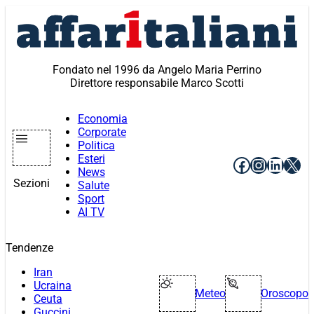
Vai
al
contenuto
Fondato nel 1996 da Angelo Maria Perrino
Direttore responsabile Marco Scotti
Economia
Corporate
Politica
Esteri
Facebook
Instagr
Linke
X
News
Sezioni
Salute
Sport
AI TV
Tendenze
Iran
Ucraina
Meteo
Oroscopo
Ceuta
Guccini