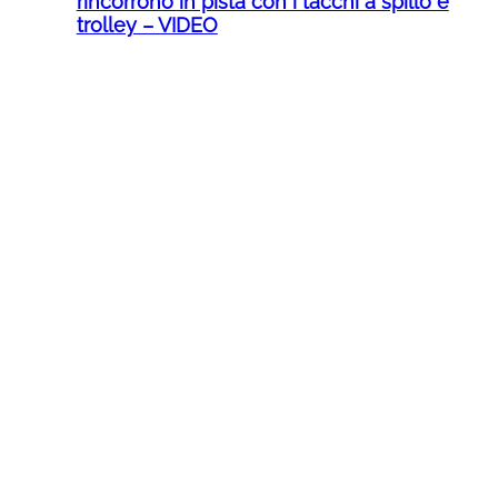
rincorrono in pista con i tacchi a spillo e
trolley – VIDEO