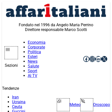
Vai
al
contenuto
Fondato nel 1996 da Angelo Maria Perrino
Direttore responsabile Marco Scotti
Economia
Corporate
Politica
Esteri
Facebook
Instagr
Linke
X
News
Sezioni
Salute
Sport
AI TV
Tendenze
Iran
Ucraina
Meteo
Oroscopo
Ceuta
Guccini