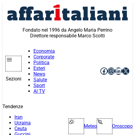
Vai
al
contenuto
Fondato nel 1996 da Angelo Maria Perrino
Direttore responsabile Marco Scotti
Economia
Corporate
Politica
Esteri
Facebook
Instagr
Linke
X
News
Sezioni
Salute
Sport
AI TV
Tendenze
Iran
Ucraina
Meteo
Oroscopo
Ceuta
Guccini