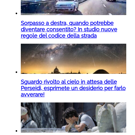
Sorpasso a destra, quando potrebbe
diventare consentito? In studio nuove
regole del codice della strada
Sguardo rivolto al cielo in attesa delle
Perseidi, esprimete un desiderio per farlo
avverare!