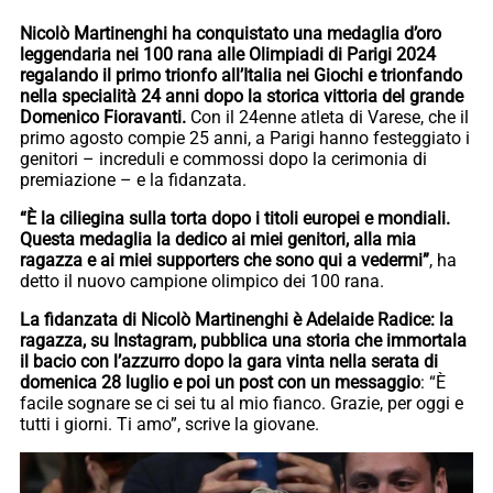
Nicolò Martinenghi ha conquistato una medaglia d’oro
leggendaria nei 100 rana alle Olimpiadi di Parigi 2024
regalando il primo trionfo all’Italia nei Giochi e trionfando
nella specialità 24 anni dopo la storica vittoria del grande
Domenico Fioravanti.
Con il 24enne atleta di Varese, che il
primo agosto compie 25 anni, a Parigi hanno festeggiato i
genitori – increduli e commossi dopo la cerimonia di
premiazione – e la fidanzata.
“È la ciliegina sulla torta dopo i titoli europei e mondiali.
Questa medaglia la dedico ai miei genitori, alla mia
ragazza e ai miei supporters che sono qui a vedermi”
, ha
detto il nuovo campione olimpico dei 100 rana.
La fidanzata di Nicolò Martinenghi è Adelaide Radice: la
ragazza, su Instagram, pubblica una storia che immortala
il bacio con l’azzurro dopo la gara vinta nella serata di
domenica 28 luglio e poi un post con un messaggio
: “È
facile sognare se ci sei tu al mio fianco. Grazie, per oggi e
tutti i giorni. Ti amo”, scrive la giovane.