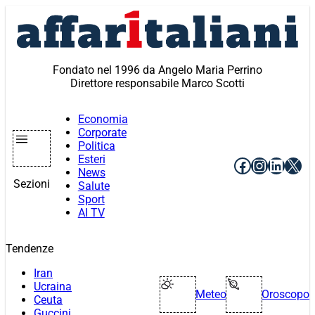
Vai
al
contenuto
Fondato nel 1996 da Angelo Maria Perrino
Direttore responsabile Marco Scotti
Economia
Corporate
Politica
Esteri
Facebook
Instagr
Linke
X
News
Sezioni
Salute
Sport
AI TV
Tendenze
Iran
Ucraina
Meteo
Oroscopo
Ceuta
Guccini