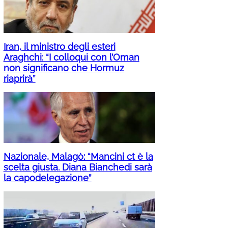
Iran, il ministro degli esteri
Araghchi: “I colloqui con l’Oman
non significano che Hormuz
riaprirà”
Nazionale, Malagò: “Mancini ct è la
scelta giusta. Diana Bianchedi sarà
la capodelegazione”