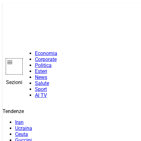
Vai
al
contenuto
Economia
Corporate
Politica
Esteri
News
Sezioni
Salute
Sport
AI TV
Tendenze
Iran
Ucraina
Ceuta
Guccini