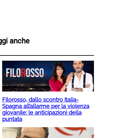
ggi anche
Filorosso, dallo scontro Italia-
Spagna all’allarme per la violenza
giovanile: le anticipazioni della
puntata