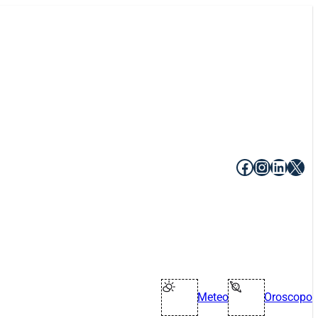
Facebook
Instagr
Linke
X
Meteo
Oroscopo