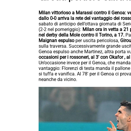
Milan vittorioso a Marassi contro il Genoa: v
dallo 0-0 arriva la rete del vantaggio dei rosso
sabato di anticipo dell’ottava giornata di Ser
(2-2 nel pomeriggio):
Milan ora in vetta a 21 
nel derby della Mole contro il Torino, a 17.
Pa
Maignan espulso
per uscita pericolosa,
Girou
sulla traversa. Successivamente grande uscit
Genoa espulso anche Martinez, altra porta v
occasioni per i rossoneri, al 3′ con Okafor , 
Un’occasione invece per il Genoa, che manda in
vantaggio: Florenzi di testa manda il pallone
si tuffa e vanifica. Al 78′ per il Genoa ci pr
neanche da vicino.