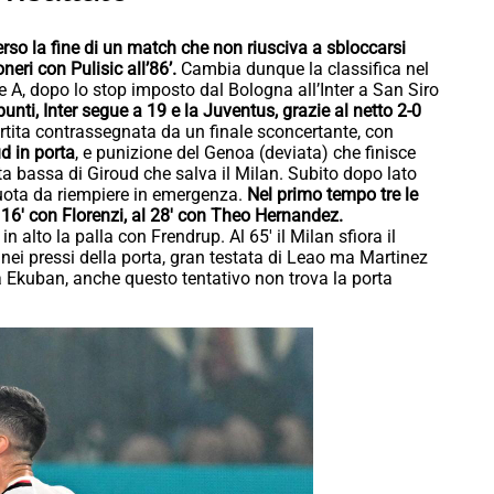
erso la fine di un match che non riusciva a sbloccarsi
neri con Pulisic all’86’.
Cambia dunque la classifica nel
ie A, dopo lo stop imposto dal Bologna all’Inter a San Siro
punti, Inter segue a 19 e la Juventus, grazie al netto 2-0
rtita contrassegnata da un finale sconcertante, con
d in porta
, e punizione del Genoa (deviata) che finisce
a bassa di Giroud che salva il Milan. Subito dopo lato
uota da riempiere in emergenza.
Nel primo tempo tre le
al 16′ con Florenzi, al 28′ con Theo Hernandez.
 alto la palla con Frendrup. Al 65′ il Milan sfiora il
 nei pressi della porta, gran testata di Leao ma Martinez
ova Ekuban, anche questo tentativo non trova la porta