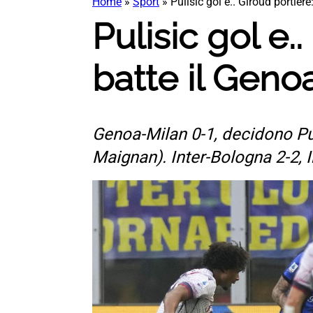
Home
»
Sport
»
Pulisic gol e.. Giroud portiere
Pulisic gol e..
batte il Genoa
Genoa-Milan 0-1, decidono Pul
Maignan). Inter-Bologna 2-2, I