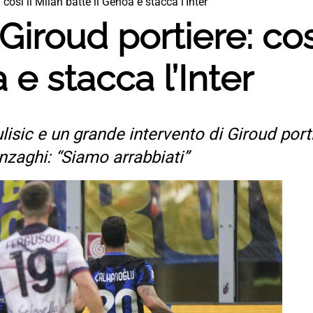
: così il Milan batte il Genoa e stacca l’Inter
 Giroud portiere: cos
 e stacca l’Inter
isic e un grande intervento di Giroud porti
nzaghi: “Siamo arrabbiati”