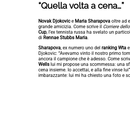
“Quella volta a cena…”
Novak Djokovic
e
Maria Sharapova
oltre ad 
grande amicizia. Come scrive il
Corriere dell
Cup
, l’ex tennista russa ha svelato un partic
di
Rennae Stubbs
Maria
.
Sharapova
, ex numero uno del
ranking Wta
e
Djokovic: “Avevamo vinto il nostro primo tor
ancora il campione che è adesso. Come scriv
Wells
lui mi propose una scommessa: una sfid
cena insieme. Io accettai, e alla fine vinse lu
imbarazzante: lui mi ha chiesto una foto e so