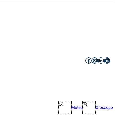
Facebook
Instagr
Linke
X
Meteo
Oroscopo