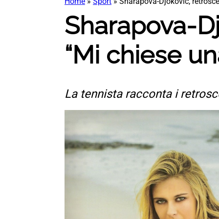
Home
»
Sport
»
Sharapova-Djokovic, retrosc
Sharapova-Djo
“Mi chiese u
La tennista racconta i retros