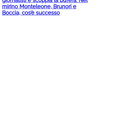
giornalisti e scoppia la bufera. Nel
mirino Monteleone, Brunori e
Boccia, cos’è successo