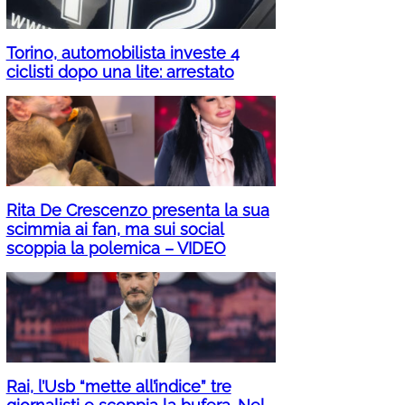
Torino, automobilista investe 4
ciclisti dopo una lite: arrestato
Rita De Crescenzo presenta la sua
scimmia ai fan, ma sui social
scoppia la polemica – VIDEO
Rai, l’Usb “mette all’indice” tre