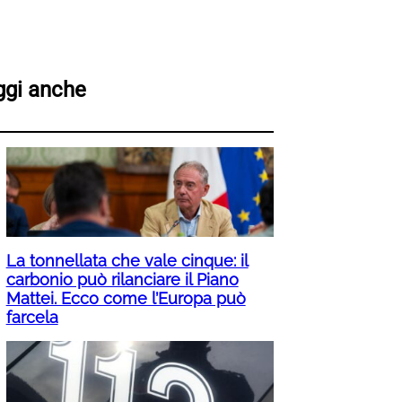
ggi anche
La tonnellata che vale cinque: il
carbonio può rilanciare il Piano
Mattei. Ecco come l’Europa può
farcela