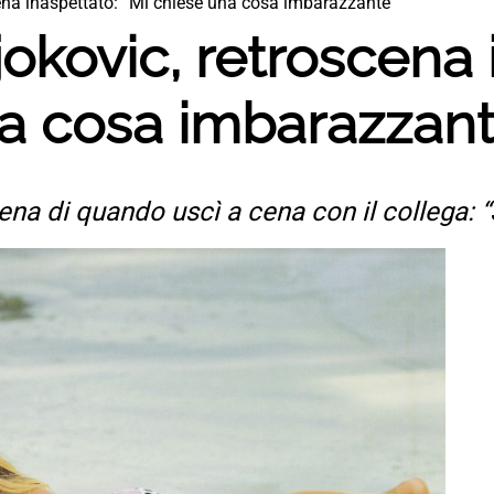
ena inaspettato: “Mi chiese una cosa imbarazzante”
kovic, retroscena 
na cosa imbarazzant
cena di quando uscì a cena con il collega: 