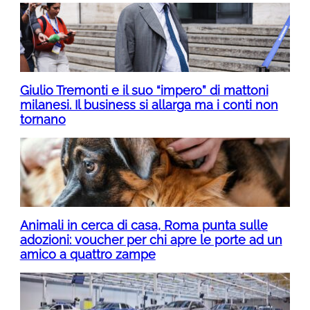
Giulio Tremonti e il suo “impero” di mattoni
milanesi. Il business si allarga ma i conti non
tornano
Animali in cerca di casa, Roma punta sulle
adozioni: voucher per chi apre le porte ad un
amico a quattro zampe