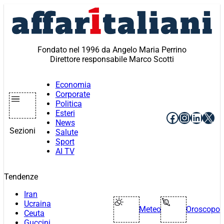
Vai
al
contenuto
Fondato nel 1996 da Angelo Maria Perrino
Direttore responsabile Marco Scotti
Economia
Corporate
Politica
Esteri
Facebook
Instagr
Linke
X
News
Sezioni
Salute
Sport
AI TV
Tendenze
Iran
Ucraina
Meteo
Oroscopo
Ceuta
Guccini