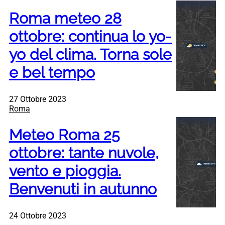
Roma meteo 28
ottobre: continua lo yo-
yo del clima. Torna sole
e bel tempo
27 Ottobre 2023
Roma
Meteo Roma 25
ottobre: tante nuvole,
vento e pioggia.
Benvenuti in autunno
24 Ottobre 2023