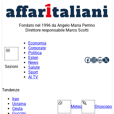
Vai
al
contenuto
Fondato nel 1996 da Angelo Maria Perrino
Direttore responsabile Marco Scotti
Economia
Corporate
Politica
Esteri
Facebook
Instagr
Linke
X
News
Sezioni
Salute
Sport
AI TV
Tendenze
Iran
Ucraina
Meteo
Oroscopo
Ceuta
Guccini