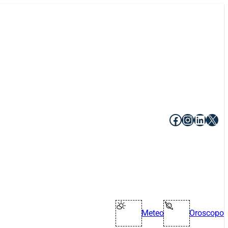
Facebook
Instagr
Linke
X
Meteo
Oroscopo