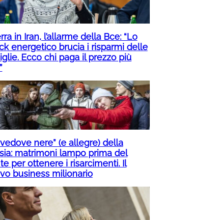
ra in Iran, l’allarme della Bce: “Lo
ck energetico brucia i risparmi delle
glie. Ecco chi paga il prezzo più
”
“vedove nere” (e allegre) della
sia: matrimoni lampo prima del
te per ottenere i risarcimenti. Il
vo business milionario