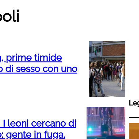
oli
a, prime timide
o di sesso con uno
Le
. I leoni cercano di
: gente in fuga.