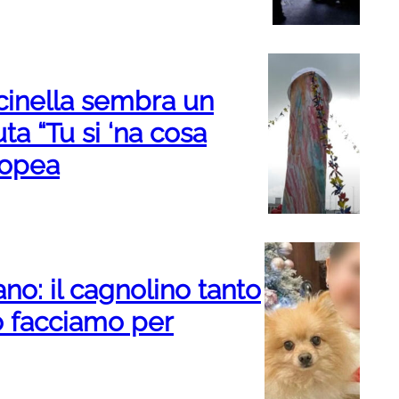
lcinella sembra un
ta “Tu si ‘na cosa
nopea
sano: il cagnolino tanto
o facciamo per