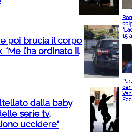
Roma
col
“L’a
15 a
e poi brucia il corpo
 “Me l’ha ordinato il
Part
cent
Van
Ecc
tellato dalla baby
elle serie tv,
iono uccidere”