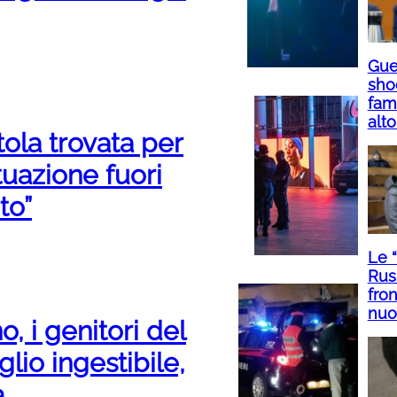
Guer
sho
fami
alto
tola trovata per
tuazione fuori
to”
Le 
Rus
fron
nuo
 i genitori del
glio ingestibile,
a