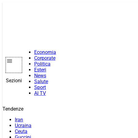
Vai
al
contenuto
Economia
Corporate
Politica
Esteri
News
Sezioni
Salute
Sport
AI TV
Tendenze
Iran
Ucraina
Ceuta
Guccini