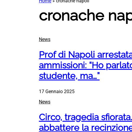
Home
»
cronache napoli
cronache nap
News
Prof di Napoli arrestat
ammissioni: “Ho parlat
studente, ma…”
17 Gennaio 2025
News
Circo, tragedia sfiorata
abbattere la recinzione