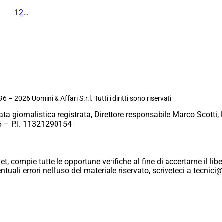
1
2
…
6 – 2026 Uomini & Affari S.r.l. Tutti i diritti sono riservati
ata giornalistica registrata, Direttore responsabile Marco Scotti, 
 – P.I. 11321290154
et, compie tutte le opportune verifiche al fine di accertarne il libe
eventuali errori nell’uso del materiale riservato, scriveteci a tecn