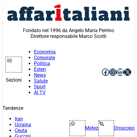
Vai
al
contenuto
Fondato nel 1996 da Angelo Maria Perrino
Direttore responsabile Marco Scotti
Economia
Corporate
Politica
Esteri
Facebook
Instagr
Linke
X
News
Sezioni
Salute
Sport
AI TV
Tendenze
Iran
Ucraina
Meteo
Oroscopo
Ceuta
Guccini