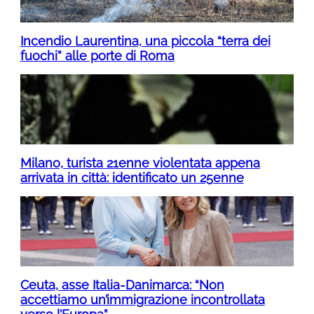
Incendio Laurentina, una piccola “terra dei
fuochi” alle porte di Roma
Milano, turista 21enne violentata appena
arrivata in città: identificato un 25enne
Ceuta, asse Italia-Danimarca: “Non
accettiamo un’immigrazione incontrollata