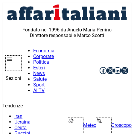
Vai
al
contenuto
Fondato nel 1996 da Angelo Maria Perrino
Direttore responsabile Marco Scotti
Economia
Corporate
Politica
Esteri
Facebook
Instagr
Linke
X
News
Sezioni
Salute
Sport
AI TV
Tendenze
Iran
Ucraina
Meteo
Oroscopo
Ceuta
Guccini