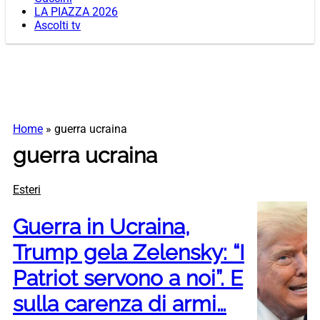
LA PIAZZA 2026
Ascolti tv
Home
»
guerra ucraina
guerra ucraina
Esteri
Guerra in Ucraina,
Trump gela Zelensky: “I
Patriot servono a noi”. E
sulla carenza di armi…