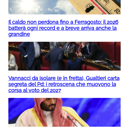
Il caldo non perdona fino a Ferragosto: il 2026
batterà ogni record e a breve arriva anche la
grandine
Vannacci da isolare (e in fretta), Gualtieri carta
segreta del Pd: i retroscena che muovono la
corsa al voto del 2027