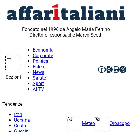
Vai
al
contenuto
Fondato nel 1996 da Angelo Maria Perrino
Direttore responsabile Marco Scotti
Economia
Corporate
Politica
Esteri
Facebook
Instagr
Linke
X
News
Sezioni
Salute
Sport
AI TV
Tendenze
Iran
Ucraina
Meteo
Oroscopo
Ceuta
Guccini