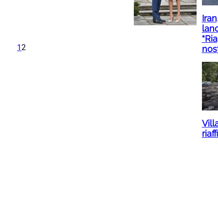
Iran
lan
“Ria
1
2
nos
Vill
riaf