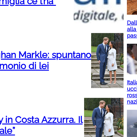
iglia ce l’ha”
Dall
alla
pas
han Markle: spuntano
monio di lei
Ital
ucci
ros
naz
in Costa Azzurra. Il
ale”