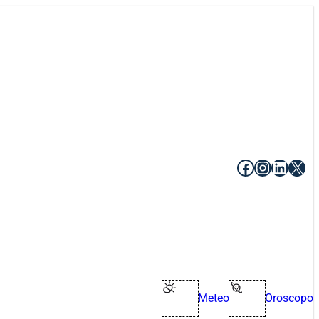
Facebook
Instagr
Linke
X
Meteo
Oroscopo