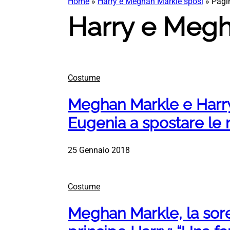
Home
»
Harry e Meghan Markle sposi
»
Pagi
Harry e Megh
Costume
Meghan Markle e Harry
Eugenia a spostare le
25 Gennaio 2018
Costume
Meghan Markle, la sorel