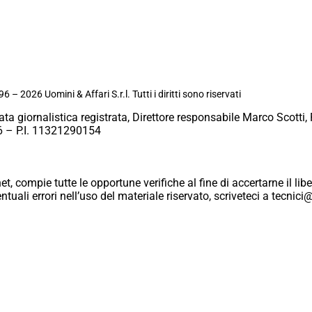
6 – 2026 Uomini & Affari S.r.l. Tutti i diritti sono riservati
ata giornalistica registrata, Direttore responsabile Marco Scotti, 
 – P.I. 11321290154
et, compie tutte le opportune verifiche al fine di accertarne il libe
eventuali errori nell’uso del materiale riservato, scriveteci a tecn