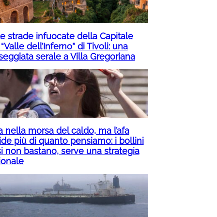
e strade infuocate della Capitale
 “Valle dell’Inferno” di Tivoli: una
seggiata serale a Villa Gregoriana
ia nella morsa del caldo, ma l’afa
de più di quanto pensiamo: i bollini
si non bastano, serve una strategia
ionale