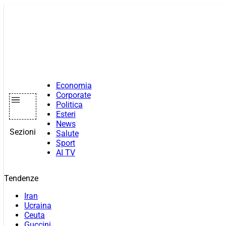
Vai
al
contenuto
Economia
Corporate
Politica
Esteri
News
Sezioni
Salute
Sport
AI TV
Tendenze
Iran
Ucraina
Ceuta
Guccini