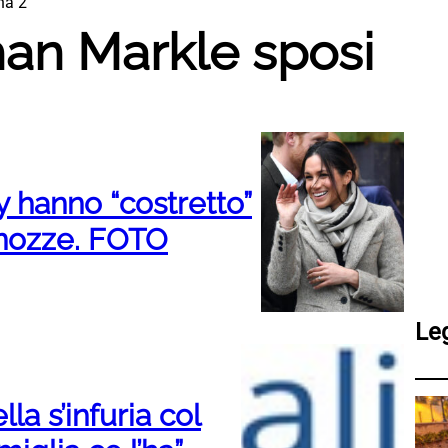
na 2
an Markle sposi
 hanno “costretto”
 nozze. FOTO
Le
la s’infuria col