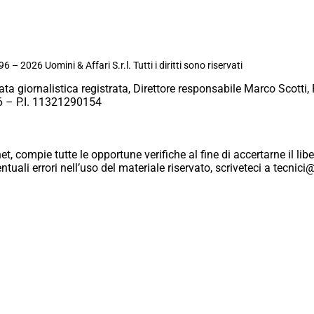
6 – 2026 Uomini & Affari S.r.l. Tutti i diritti sono riservati
ata giornalistica registrata, Direttore responsabile Marco Scotti, 
 – P.I. 11321290154
et, compie tutte le opportune verifiche al fine di accertarne il libe
eventuali errori nell’uso del materiale riservato, scriveteci a tecn