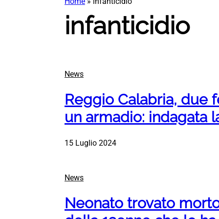
Home
»
infanticidio
infanticidio
News
Reggio Calabria, due fe
un armadio: indagata 
15 Luglio 2024
News
Neonato trovato morto