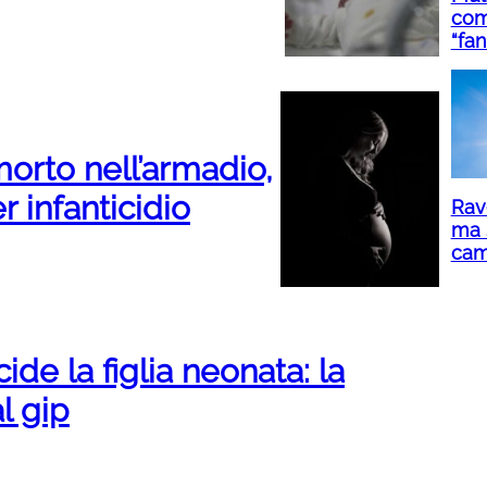
comu
“fan
morto nell’armadio,
 infanticidio
Rav
ma s
cam
ide la figlia neonata: la
l gip