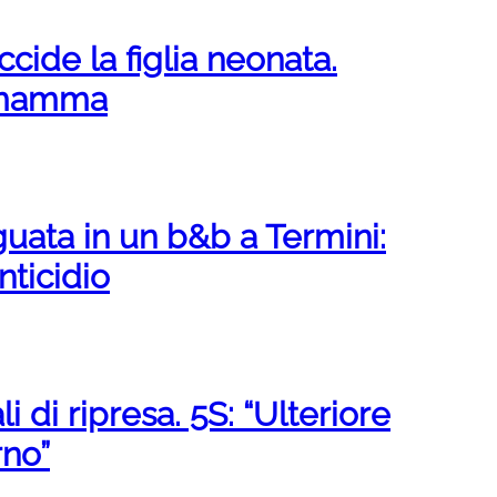
ccide la figlia neonata.
a mamma
uata in un b&b a Termini:
nticidio
i di ripresa. 5S: “Ulteriore
rno”