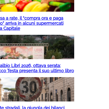
sa a rate, il “compra ora e paga
o” arriva in alcuni supermercati
a Capitale
lbio Libri 2026, ottava serata:
co Testa presenta il suo ultimo libro
e stradali, la giungla dei bilanci