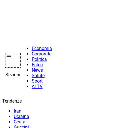
Vai
al
contenuto
Economia
Corporate
Politica
Esteri
News
Sezioni
Salute
Sport
AI TV
Tendenze
Iran
Ucraina
Ceuta
Guccini