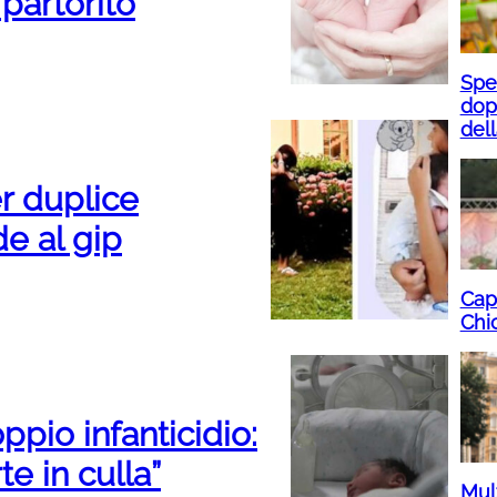
partorito
Spe
dop
dell
r duplice
de al gip
Capa
Chic
pio infanticidio:
te in culla”
Mult