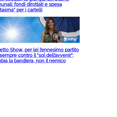
nali: fondi dirottati e spesa
tasma” per i cartelli
etto Show, per lei l’ennesimo partito
empre contro il “sol dell’avvenir”:
bia la bandiera, non il nemico