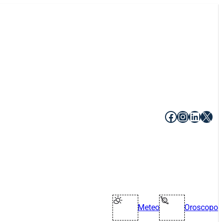
Facebook
Instagr
Linke
X
Meteo
Oroscopo