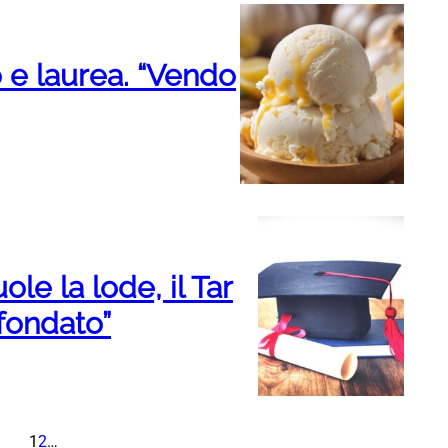
o e laurea. “Vendo
le la lode, il Tar
nfondato”
1
2
…