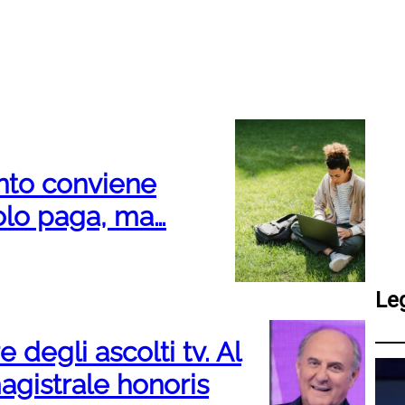
anto conviene
tolo paga, ma…
Le
e degli ascolti tv. Al
agistrale honoris