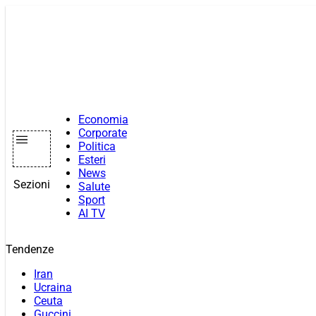
Vai
al
contenuto
Economia
Corporate
Politica
Esteri
News
Sezioni
Salute
Sport
AI TV
Tendenze
Iran
Ucraina
Ceuta
Guccini