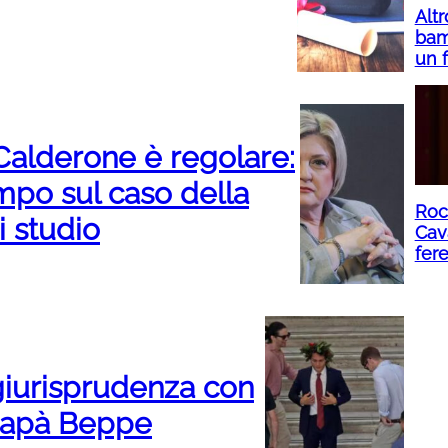
Altr
bam
un f
 Calderone è regolare:
empo sul caso della
Rocc
i studio
Cava
fere
n giurisprudenza con
 papà Beppe