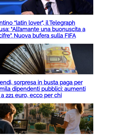
ntino “latin lover”, il Telegraph
usa: “All’amante una buonuscita a
cifre”. Nuova bufera sulla FIFA
pendi, sorpresa in busta paga per
mila dipendenti pubblici: aumenti
 a 221 euro, ecco per chi