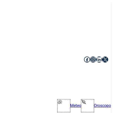
Facebook
Instagr
Linke
X
Meteo
Oroscopo