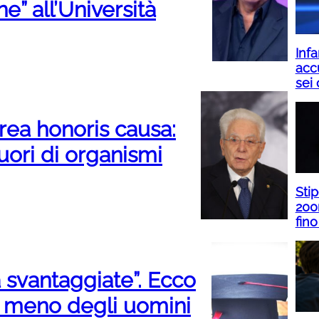
” all’Università
Infa
acc
sei 
urea honoris causa:
fuori di organismi
Sti
200
fino
a svantaggiate”. Ecco
 meno degli uomini