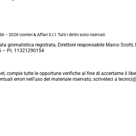
6 – 2026 Uomini & Affari S.r.l. Tutti i diritti sono riservati
ata giornalistica registrata, Direttore responsabile Marco Scotti, 
 – P.I. 11321290154
et, compie tutte le opportune verifiche al fine di accertarne il libe
eventuali errori nell’uso del materiale riservato, scriveteci a tecn