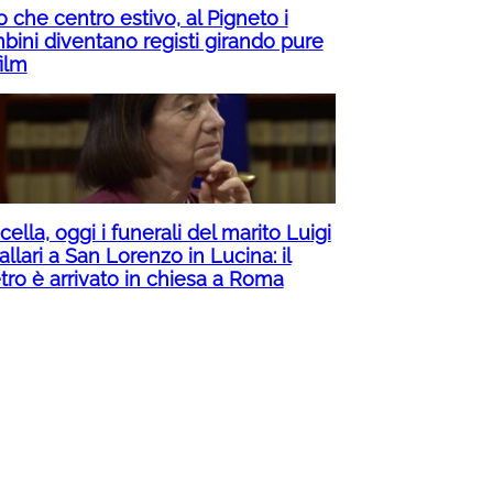
o che centro estivo, al Pigneto i
bini diventano registi girando pure
ilm
ella, oggi i funerali del marito Luigi
llari a San Lorenzo in Lucina: il
tro è arrivato in chiesa a Roma