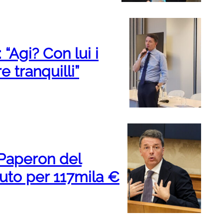
 “Agi? Con lui i
e tranquilli”
 Paperon del
uto per 117mila €