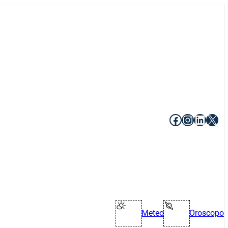
Facebook
Instagr
Linke
X
Meteo
Oroscopo