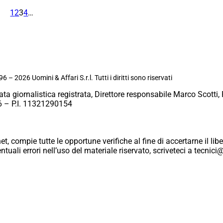
1
2
3
4
…
6 – 2026 Uomini & Affari S.r.l. Tutti i diritti sono riservati
ata giornalistica registrata, Direttore responsabile Marco Scotti, 
 – P.I. 11321290154
et, compie tutte le opportune verifiche al fine di accertarne il libe
eventuali errori nell’uso del materiale riservato, scriveteci a tecn