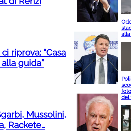
at di Renzi
Ode
sta
alla
ci riprova: “Casa
 alla guida”
Pol
sco
foto
del
Sgarbi, Mussolini,
a, Rackete…