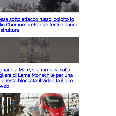
ssa sotto attacco russo, colpito lo
dio Chornomorets: due feriti e danni
 struttura
ignano a Mare, si arrampica sulla
gliera di Lama Monachile per una
 e resta bloccata: il video fa il giro
 web