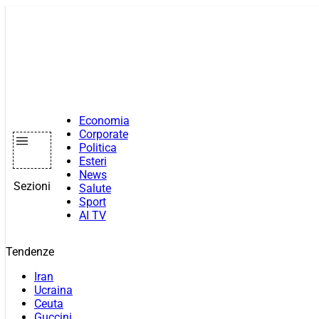
Vai
al
contenuto
Economia
Corporate
Politica
Esteri
News
Sezioni
Salute
Sport
AI TV
Tendenze
Iran
Ucraina
Ceuta
Guccini