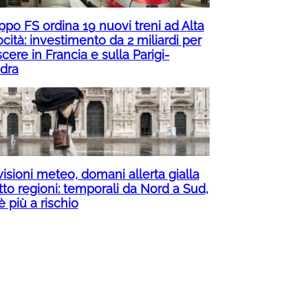
ppo FS ordina 19 nuovi treni ad Alta
cità: investimento da 2 miliardi per
cere in Francia e sulla Parigi-
dra
isioni meteo, domani allerta gialla
tto regioni: temporali da Nord a Sud,
è più a rischio