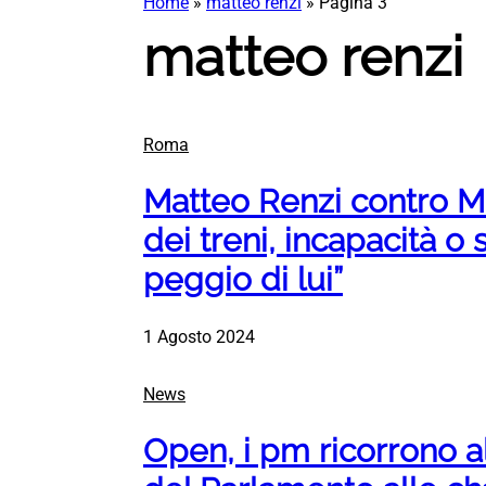
Home
»
matteo renzi
»
Pagina 3
matteo renzi
Roma
Matteo Renzi contro Mat
dei treni, incapacità o
peggio di lui”
1 Agosto 2024
News
Open, i pm ricorrono a