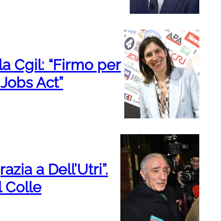
la Cgil: “Firmo per
 Jobs Act”
razia a Dell’Utri”.
l Colle