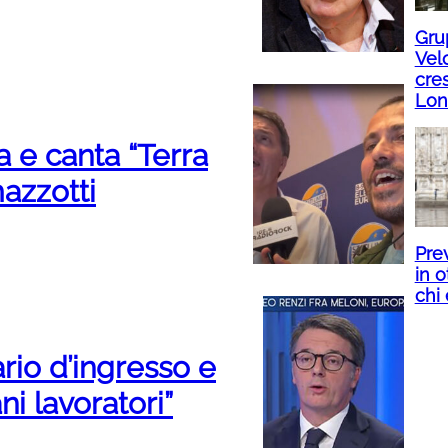
Gru
Velo
cres
Lon
a e canta “Terra
azzotti
Prev
in o
chi 
ario d’ingresso e
i lavoratori”