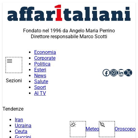
Vai
al
contenuto
Fondato nel 1996 da Angelo Maria Perrino
Direttore responsabile Marco Scotti
Economia
Corporate
Politica
Esteri
Facebook
Instagr
Linke
X
News
Sezioni
Salute
Sport
AI TV
Tendenze
Iran
Ucraina
Meteo
Oroscopo
Ceuta
Guccini