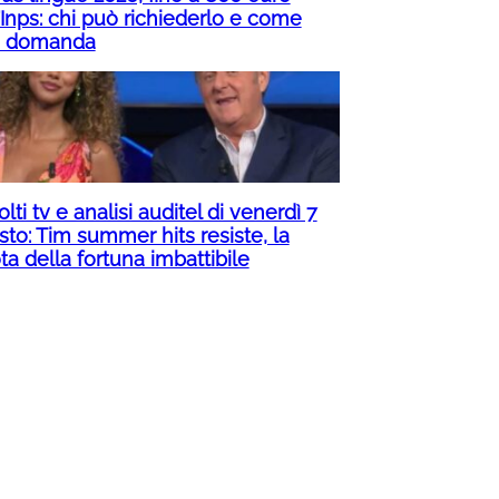
’Inps: chi può richiederlo e come
e domanda
lti tv e analisi auditel di venerdì 7
sto: Tim summer hits resiste, la
a della fortuna imbattibile