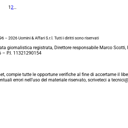
1
2
…
6 – 2026 Uomini & Affari S.r.l. Tutti i diritti sono riservati
ata giornalistica registrata, Direttore responsabile Marco Scotti, 
 – P.I. 11321290154
et, compie tutte le opportune verifiche al fine di accertarne il libe
eventuali errori nell’uso del materiale riservato, scriveteci a tecn