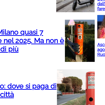
dall
far
Milano quasi 7
e nel 2025. Ma non è
Asco
di più
ago
Ruot
o: dove si paga di
città