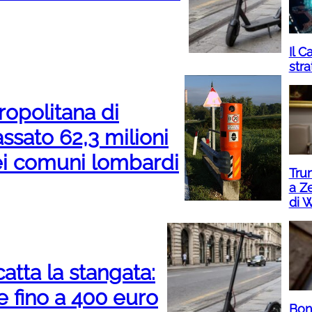
Il 
str
ropolitana di
ssato 62,3 milioni
dei comuni lombardi
Tru
a Ze
di 
catta la stangata:
e fino a 400 euro
Bon