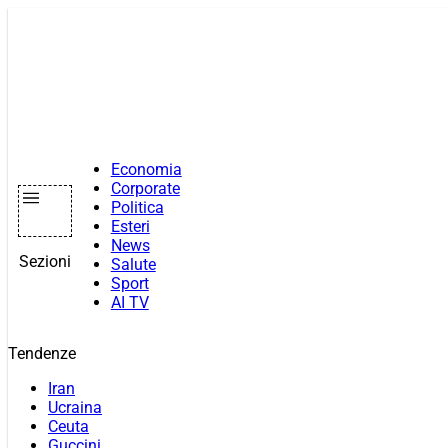
Vai
al
contenuto
Economia
Corporate
Politica
Esteri
News
Sezioni
Salute
Sport
AI TV
Tendenze
Iran
Ucraina
Ceuta
Guccini