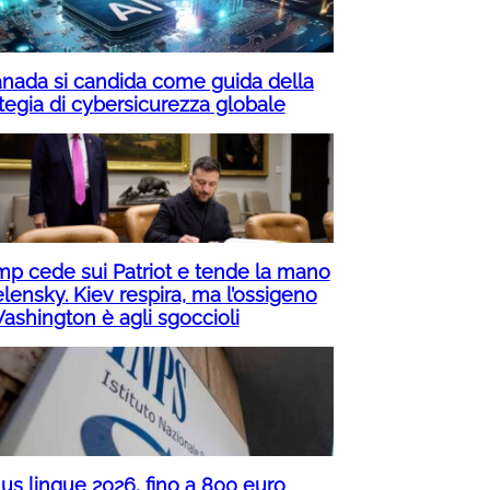
Canada si candida come guida della
ategia di cybersicurezza globale
mp cede sui Patriot e tende la mano
lensky. Kiev respira, ma l’ossigeno
Washington è agli sgoccioli
us lingue 2026, fino a 800 euro