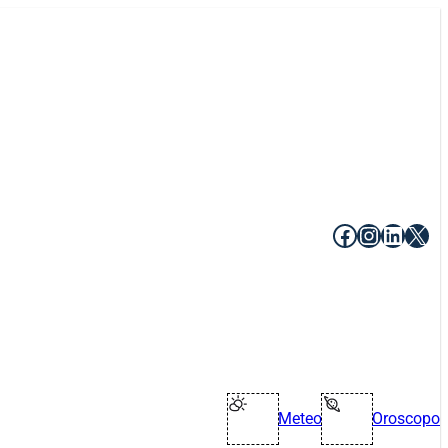
Facebook
Instagr
Linke
X
Meteo
Oroscopo