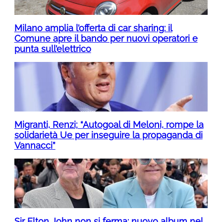
Milano amplia l’offerta di car sharing: il
Comune apre il bando per nuovi operatori e
punta sull’elettrico
Migranti, Renzi; “Autogoal di Meloni, rompe la
solidarietà Ue per inseguire la propaganda di
Vannacci”
Sir Elton John non si ferma: nuovo album nel