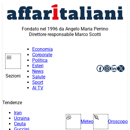
Vai
al
contenuto
Fondato nel 1996 da Angelo Maria Perrino
Direttore responsabile Marco Scotti
Economia
Corporate
Politica
Esteri
Facebook
Instagr
Linke
X
News
Sezioni
Salute
Sport
AI TV
Tendenze
Iran
Ucraina
Meteo
Oroscopo
Ceuta
Guccini