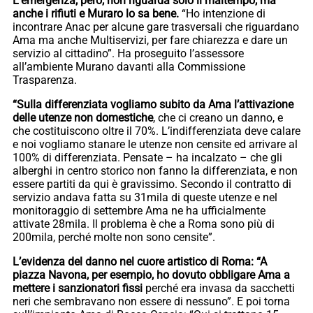
L’emergenza, però, non riguarda solo il maltempo, ma
anche i rifiuti e Muraro lo sa bene.
“Ho intenzione di
incontrare Anac per alcune gare trasversali che riguardano
Ama ma anche Multiservizi, per fare chiarezza e dare un
servizio al cittadino”. Ha proseguito l’assessore
all’ambiente Murano davanti alla Commissione
Trasparenza.
“Sulla differenziata vogliamo subito da Ama l’attivazione
delle utenze non domestiche
, che ci creano un danno, e
che costituiscono oltre il 70%. L’indifferenziata deve calare
e noi vogliamo stanare le utenze non censite ed arrivare al
100% di differenziata. Pensate – ha incalzato – che gli
alberghi in centro storico non fanno la differenziata, e non
essere partiti da qui è gravissimo. Secondo il contratto di
servizio andava fatta su 31mila di queste utenze e nel
monitoraggio di settembre Ama ne ha ufficialmente
attivate 28mila. Il problema è che a Roma sono più di
200mila, perché molte non sono censite”.
L’evidenza del danno nel cuore artistico di Roma: “A
piazza Navona, per esempio, ho dovuto obbligare Ama a
mettere i sanzionatori fissi
perché era invasa da sacchetti
neri che sembravano non essere di nessuno”. E poi torna