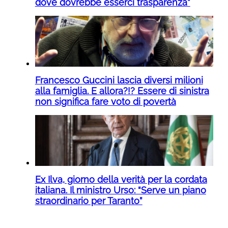
dove dovrebbe esserci trasparenza”
Francesco Guccini lascia diversi milioni
alla famiglia. E allora?!? Essere di sinistra
non significa fare voto di povertà
Ex Ilva, giorno della verità per la cordata
italiana. Il ministro Urso: “Serve un piano
straordinario per Taranto”