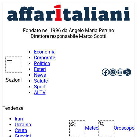
Vai
al
contenuto
Fondato nel 1996 da Angelo Maria Perrino
Direttore responsabile Marco Scotti
Economia
Corporate
Politica
Esteri
Facebook
Instagr
Linke
X
News
Sezioni
Salute
Sport
AI TV
Tendenze
Iran
Ucraina
Meteo
Oroscopo
Ceuta
Guccini