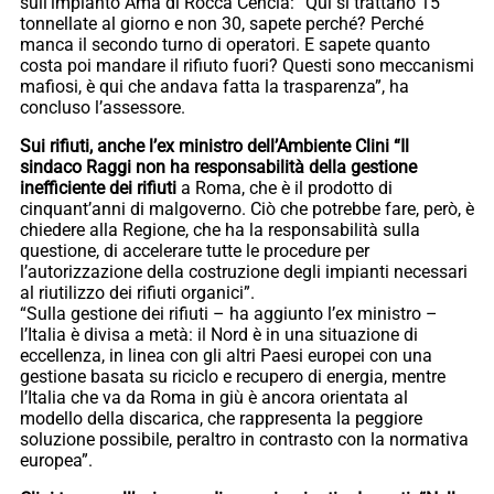
sull’impianto Ama di Rocca Cencia: “Qui si trattano 15
tonnellate al giorno e non 30, sapete perché? Perché
manca il secondo turno di operatori. E sapete quanto
costa poi mandare il rifiuto fuori? Questi sono meccanismi
mafiosi, è qui che andava fatta la trasparenza”, ha
concluso l’assessore.
Sui rifiuti, anche l’ex ministro dell’Ambiente Clini “Il
sindaco Raggi non ha responsabilità della gestione
inefficiente dei rifiuti
a Roma, che è il prodotto di
cinquant’anni di malgoverno. Ciò che potrebbe fare, però, è
chiedere alla Regione, che ha la responsabilità sulla
questione, di accelerare tutte le procedure per
l’autorizzazione della costruzione degli impianti necessari
al riutilizzo dei rifiuti organici”.
“Sulla gestione dei rifiuti – ha aggiunto l’ex ministro –
l’Italia è divisa a metà: il Nord è in una situazione di
eccellenza, in linea con gli altri Paesi europei con una
gestione basata su riciclo e recupero di energia, mentre
l’Italia che va da Roma in giù è ancora orientata al
modello della discarica, che rappresenta la peggiore
soluzione possibile, peraltro in contrasto con la normativa
europea”.