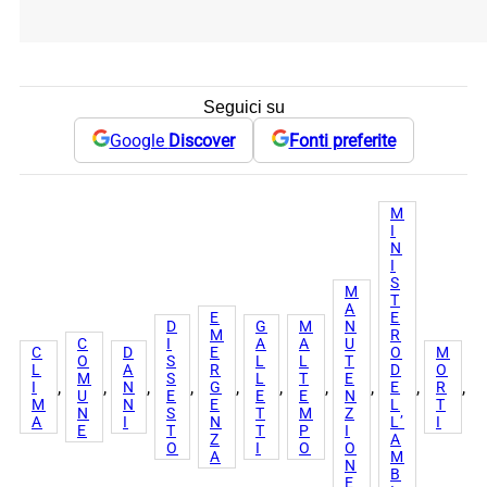
Seguici su
Google
Discover
Fonti preferite
M
I
N
I
S
M
T
A
E
E
D
G
M
N
M
R
C
I
A
A
U
C
D
E
O
M
O
S
L
L
T
L
A
R
D
O
M
S
L
T
E
, 
, 
, 
, 
, 
, 
, 
, 
, 
, 
I
N
G
E
R
U
E
E
E
N
M
N
E
L
T
N
S
T
M
Z
A
I
N
L’
I
E
T
T
P
I
Z
A
O
I
O
O
A
M
N
B
E